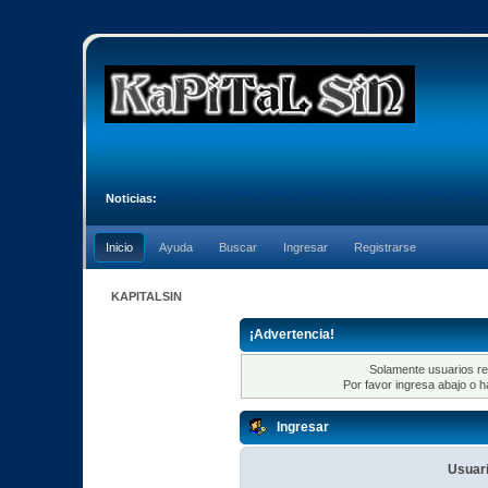
Noticias:
Inicio
Ayuda
Buscar
Ingresar
Registrarse
KAPITALSIN
¡Advertencia!
Solamente usuarios re
Por favor ingresa abajo o h
Ingresar
Usuari