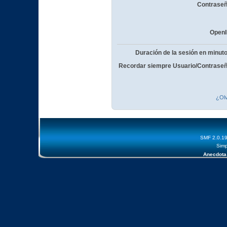
Contraseñ
OpenI
Duración de la sesión en minut
Recordar siempre Usuario/Contraseñ
¿Olv
SMF 2.0.1
Simp
Anecdota