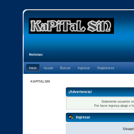
Noticias:
Inicio
Ayuda
Buscar
Ingresar
Registrarse
KAPITALSIN
¡Advertencia!
Solamente usuarios re
Por favor ingresa abajo o h
Ingresar
Usuari