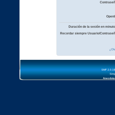
Contraseñ
OpenI
Duración de la sesión en minut
Recordar siempre Usuario/Contraseñ
¿Olv
SMF 2.0.1
Simp
Anecdota