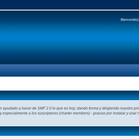
Bienvenido(
an ayudado a hacer de SMF 2.0 lo que es hoy; dando forma y dirigiendo nuestro pr
 y especialmente a los suscriptores (charter members) - gracias por instalar y usar