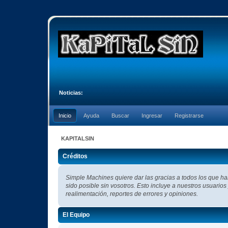
Noticias:
Inicio
Ayuda
Buscar
Ingresar
Registrarse
KAPITALSIN
Créditos
Simple Machines quiere dar las gracias a todos los que h
sido posible sin vosotros. Esto incluye a nuestros usuarios
realimentación, reportes de errores y opiniones.
El Equipo