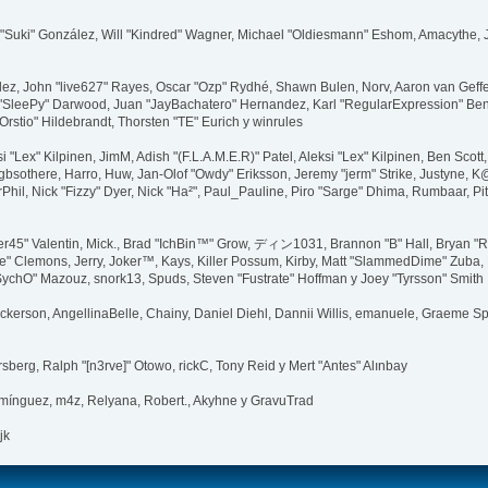
sica "Suki" González, Will "Kindred" Wagner, Michael "Oldiesmann" Eshom, Amacythe
lez, John "live627" Rayes, Oscar "Ozp" Rydhé, Shawn Bulen, Norv, Aaron van Geffen
 "SleePy" Darwood, Juan "JayBachatero" Hernandez, Karl "RegularExpression" Be
Orstio" Hildebrandt, Thorsten "TE" Eurich y winrules
ksi "Lex" Kilpinen, JimM, Adish "(F.L.A.M.E.R)" Patel, Aleksi "Lex" Kilpinen, Ben Sc
bsothere, Harro, Huw, Jan-Olof "Owdy" Eriksson, Jeremy "jerm" Strike, Justyne, K@, 
 MrPhil, Nick "Fizzy" Dyer, Nick "Ha²", Paul_Pauline, Piro "Sarge" Dhima, Rumbaar,
45" Valentin, Mick., Brad "IchBin™" Grow, ディン1031, Brannon "B" Hall, Bryan "Ru
e" Clemons, Jerry, Joker™, Kays, Killer Possum, Kirby, Matt "SlammedDime" Zuba
 "SychO" Mazouz, snork13, Spuds, Steven "Fustrate" Hoffman y Joey "Tyrsson" Smith
 Dickerson, AngellinaBelle, Chainy, Daniel Diehl, Dannii Willis, emanuele, Graeme
sberg, Ralph "[n3rve]" Otowo, rickC, Tony Reid y Mert "Antes" Alınbay
mínguez, m4z, Relyana, Robert., Akyhne y GravuTrad
jk