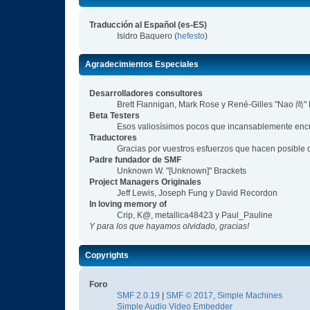
Traducción al Español (es-ES)
Isidro Baquero (
hefesto
)
Agradecimientos Especiales
Desarrolladores consultores
Brett Flannigan, Mark Rose y René-Gilles "Nao 尚"
Beta Testers
Esos valiosísimos pocos que incansablemente encue
Traductores
Gracias por vuestros esfuerzos que hacen posible 
Padre fundador de SMF
Unknown W. "[Unknown]" Brackets
Project Managers Originales
Jeff Lewis, Joseph Fung y David Recordon
In loving memory of
Crip, K@, metallica48423 y Paul_Pauline
Y para los que hayamos olvidado, gracias!
Copyrights
Foro
SMF 2.0.19
|
SMF © 2017
,
Simple Machines
Simple Audio Video Embedder