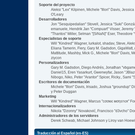
Soporte del proyecto
Aleksi "Lex" Kilpinen, Michele "Illori" Davis, Jes
O'Leary
Desarrolladores
Jon "Sesquipedalian" Stovell, Jessica "Suki" Gonzá
emanuele, Hendrik Jan "Compuart" Visser, Jeremy
"Thantos" Miller, Selman "[SiNaN]" Eser, Theodore "
Especialistas de soporte
Will "Kindred" Wagner, lurkalot, shadav, Steve, Ale
Eliana Tamerin, Fiery, Gary M. Gadsdon, GigaWatt, g
Mattitude, Mashby, Mick G., Michele "Illori" Davis,
ziycon
Personalizadores
Gary M. Gadsdon, Diego Andrés, Jonathan "vbgamer
Daniel15, Eren Yasarkurt, Gwenwyfar, Jason "JBlaz
Nibogo, Niko, Peter "Arantor" Spicer, Ricky., Sami
Escritores de documentación
Michele "Illori" Davis, Irisado, Joshua "groundup"
y Peter Duggan
Marketing
Will "Kindred" Wagner, Marcus "cσσкιє мσηѕтєя" For
Internacionalizadores
Nikola "Dzonny" Novaković, Francisco "d3vcho" Do
Administradores de los servidores
Derek Schwab, Michael Johnson y Liroy van Hoewi
Traducción al Español (es-ES)