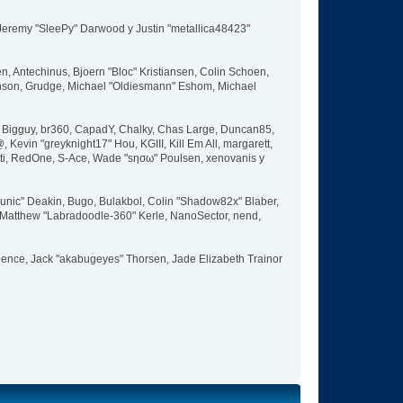
, Jeremy "SleePy" Darwood y Justin "metallica48423"
, Antechinus, Bjoern "Bloc" Kristiansen, Colin Schoen,
nson, Grudge, Michael "Oldiesmann" Eshom, Michael
ott, Bigguy, br360, CapadY, Chalky, Chas Large, Duncan85,
Kevin "greyknight17" Hou, KGIII, Kill Em All, margarett,
 Pitti, RedOne, S-Ace, Wade "sησω" Poulsen, xenovanis y
nic" Deakin, Bugo, Bulakbol, Colin "Shadow82x" Blaber,
, Matthew "Labradoodle-360" Kerle, NanoSector, nend,
 Spence, Jack "akabugeyes" Thorsen, Jade Elizabeth Trainor