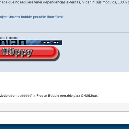
age que no requiere tener dependencias externas, ni perl ni sus módulos, 100% po
rojects/frozen-bubble-portable-linux/files/
cede lo mismo
Moderador:
paddddd
) »
Frozen Bubble portable para GNU/Linux