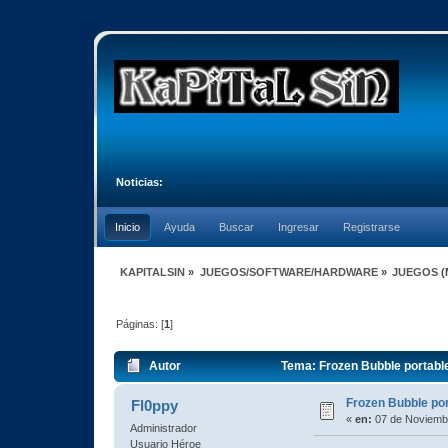
Noticias:
Inicio
Ayuda
Buscar
Ingresar
Registrarse
KAPITALSIN
»
JUEGOS/SOFTWARE/HARDWARE
»
JUEGOS
(
Páginas: [
1
]
Autor
Tema: Frozen Bubble portabl
Frozen Bubble po
Fl0ppy
«
en:
07 de Noviembr
Administrador
Usuario Héroe