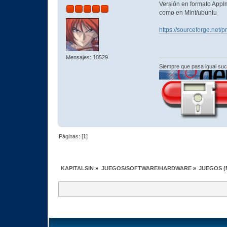
Versión en formato AppIm
como en Mint/ubuntu
https://sourceforge.net/p
Mensajes: 10529
Siempre que pasa igual su
Páginas: [
1
]
KAPITALSIN
»
JUEGOS/SOFTWARE/HARDWARE
»
JUEGOS
(