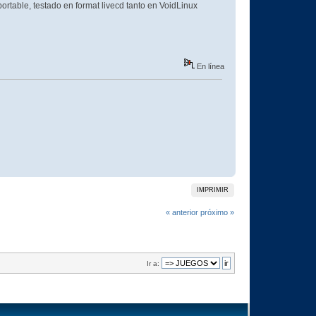
rtable, testado en format livecd tanto en VoidLinux
En línea
IMPRIMIR
« anterior
próximo »
Ir a: