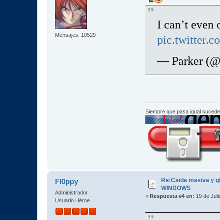
I can’t even
Mensajes: 10529
pic.twitter
— Parker (@
Siempre que pasa igual sucede
Re:Caida masiva y gl
Fl0ppy
WINDOWS
Administrador
«
Respuesta #4 en:
19 de Juli
Usuario Héroe