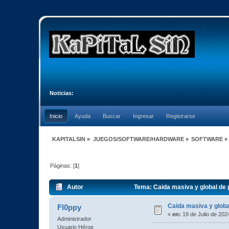
Noticias:
Inicio
Ayuda
Buscar
Ingresar
Registrarse
KAPITALSIN
»
JUEGOS/SOFTWARE/HARDWARE
»
SOFTWARE
»
Páginas: [
1
]
Autor
Tema: Caida masiva y global de
Caida masiva y glob
Fl0ppy
«
en:
19 de Julio de 202
Administrador
Usuario Héroe