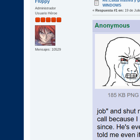
Re:Caida masiva y gl
Fl0ppy
WINDOWS
Administrador
«
Respuesta #1 en:
19 de Juli
Usuario Héroe
Mensajes: 10529