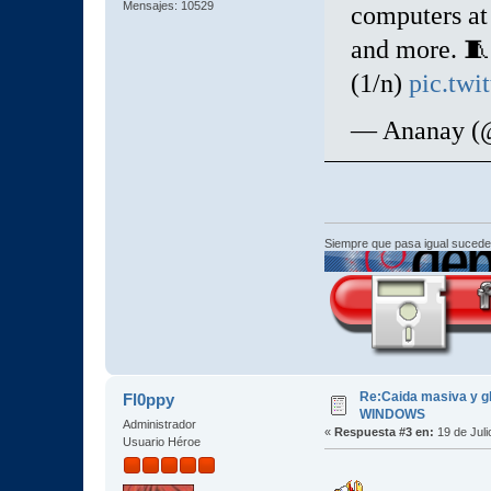
Mensajes: 10529
computers at 
and more. 🧵
(1/n)
pic.tw
— Ananay (
Siempre que pasa igual sucede
Re:Caida masiva y gl
Fl0ppy
WINDOWS
Administrador
«
Respuesta #3 en:
19 de Juli
Usuario Héroe