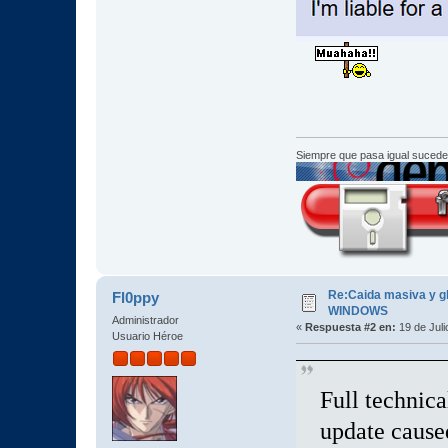
Siempre que pasa igual sucede
Re:Caida masiva y gl
Fl0ppy
WINDOWS
Administrador
«
Respuesta #2 en:
19 de Juli
Usuario Héroe
Full technic
update cause