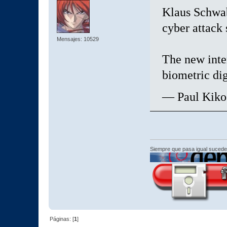
Klaus Schwab
cyber attack 
Mensajes: 10529
The new inter
biometric dig
— Paul Kiko
Siempre que pasa igual sucede
Páginas: [
1
]