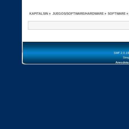
KAPITALSIN
»
JUEGOS/SOFTWARE/HARDWARE
»
SOFTWARE
»
SMF 2.0.1
Simp
Anecdota