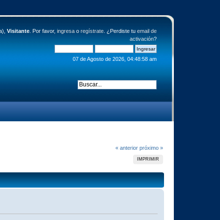
a),
Visitante
. Por favor,
ingresa
o
regístrate
. ¿Perdiste tu
email de
activación
?
07 de Agosto de 2026, 04:48:58 am
« anterior
próximo »
IMPRIMIR