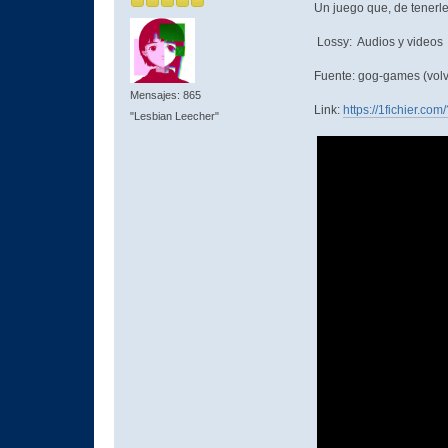
Un juego que, de tenerle
Lossy: Audios y videos
Fuente: gog-games (volvi
Mensajes: 865
Link:
https://1fichier.co
"Lesbian Leecher"