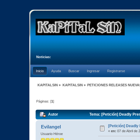
Noticias:
Inicio
Ayuda
Buscar
Ingresar
Registrarse
KAPITALSIN
»
KAPITALSIN
»
PETICIONES RELEASES NUEVA
Páginas: [
1
]
Autor
Tema: [Petición] Deadly Prem
[Petición] Deadly
Evilangel
«
en:
07 de Abril de 
Usuario Héroe