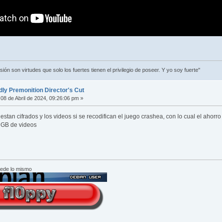
ión son virtudes que solo los fuertes tienen el privilegio de poseer. Y yo soy fuerte"
dly Premonition Director's Cut
08 de Abril de 2024, 09:26:06 pm »
estan cifrados y los videos si se recodifican el juego crashea, con lo cual el a
 GB de videos
cede lo mismo