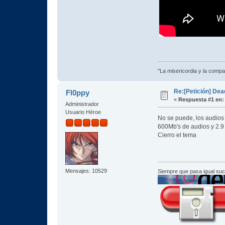
"La misericordia y la compas
Re:[Petición] Dea
Fl0ppy
«
Respuesta #1 en:
Administrador
Usuario Héroe
No se puede, los audios 
600Mb's de audios y 2.9
Cierro el tema
Mensajes: 10529
Siempre que pasa igual su