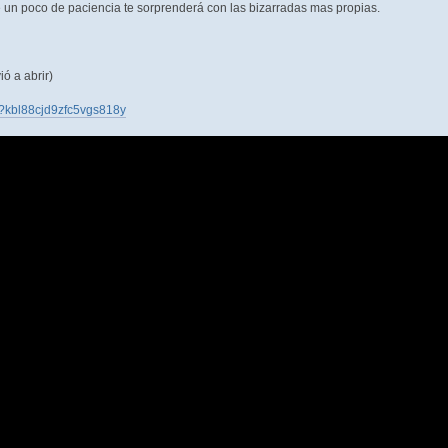
 un poco de paciencia te sorprenderá con las bizarradas mas propias.
ó a abrir)
m/?kbl88cjd9zfc5vgs818y