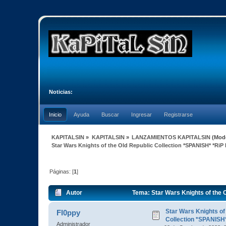
Noticias:
Inicio
Ayuda
Buscar
Ingresar
Registrarse
KAPITALSIN
»
KAPITALSIN
»
LANZAMIENTOS KAPITALSIN
(Mod
Star Wars Knights of the Old Republic Collection *SPANISH* *Ri
Páginas: [
1
]
Autor
Tema: Star Wars Knights of the 
veces)
Star Wars Knights of
Fl0ppy
Collection *SPANISH
Administrador