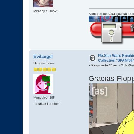
Mensajes: 10529
Siempre que pasa igual sucede
Re:Star Wars Knights
Evilangel
Collection *SPANISH
Usuario Héroe
«
Respuesta #4 en:
02 de Abri
Gracias Flop
Mensajes: 865
"Lesbian Leecher"