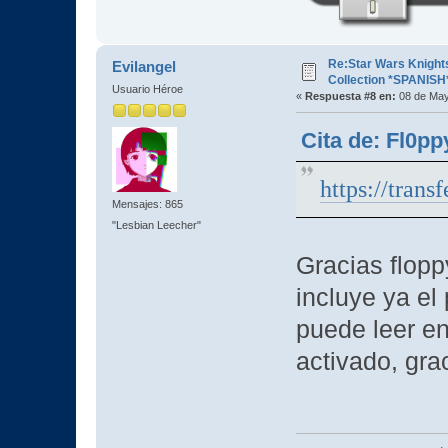
Re:Star Wars Knights
Evilangel
Collection *SPANISH
Usuario Héroe
«
Respuesta #8 en:
08 de May
Cita de: Fl0p
https://tran
Mensajes: 865
"Lesbian Leecher"
Gracias flopp
incluye ya el
puede leer en 
activado, gra