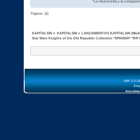
"La misericordia y la compasión 
Páginas: [
1
]
KAPITALSIN
»
KAPITALSIN
»
LANZAMIENTOS KAPITALSIN
(Mod
Star Wars Knights of the Old Republic Collection *SPANISH* *Ri
SMF 2.0.1
Simp
Anecdota