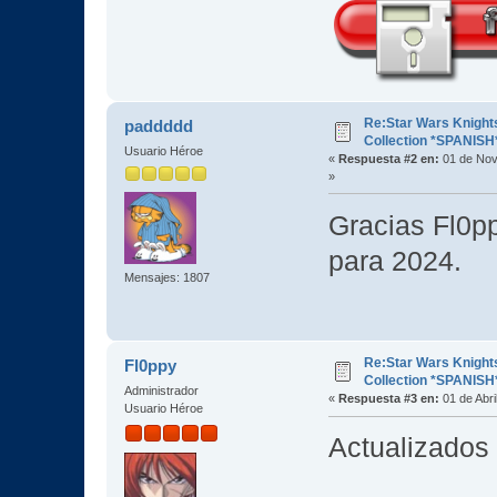
Re:Star Wars Knights
paddddd
Collection *SPANISH
Usuario Héroe
«
Respuesta #2 en:
01 de Nov
»
Gracias Fl0p
para 2024.
Mensajes: 1807
Re:Star Wars Knights
Fl0ppy
Collection *SPANISH
Administrador
«
Respuesta #3 en:
01 de Abri
Usuario Héroe
Actualizados