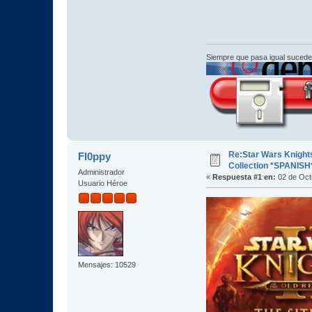
Siempre que pasa igual sucede
Re:Star Wars Knights
Fl0ppy
Collection *SPANISH
Administrador
«
Respuesta #1 en:
02 de Oct
Usuario Héroe
Mensajes: 10529