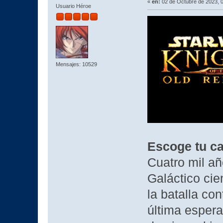
«
en:
02 de Octubre de 2023, 
Usuario Héroe
Mensajes: 10529
Escoge tu c
Cuatro mil añ
Galáctico cie
la batalla co
última esper