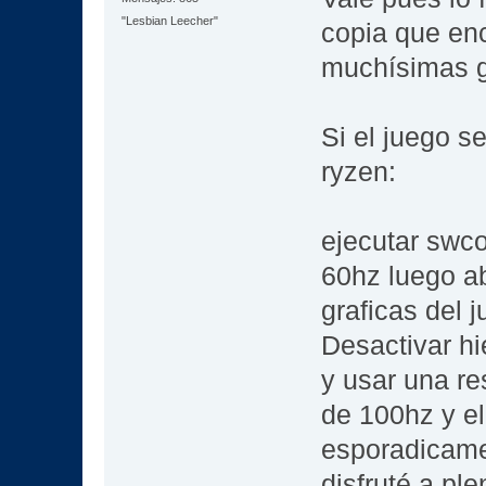
"Lesbian Leecher"
copia que enc
muchísimas gr
Si el juego s
ryzen:
ejecutar swco
60hz luego ab
graficas del j
Desactivar h
y usar una re
de 100hz y el
esporadicame
disfruté a ple