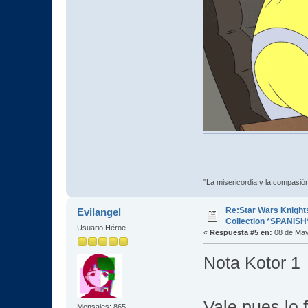
"La misericordia y la compasión 
Re:Star Wars Knights
Evilangel
Collection *SPANISH
Usuario Héroe
«
Respuesta #5 en:
08 de May
Nota Kotor 1 
Vale pues lo f
Mensajes: 865