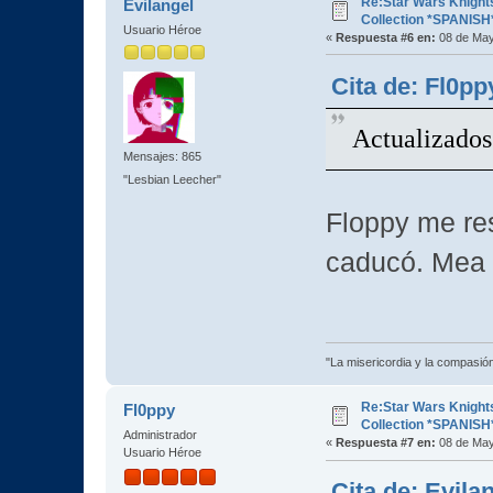
Re:Star Wars Knights
Evilangel
Collection *SPANISH
Usuario Héroe
«
Respuesta #6 en:
08 de May
Cita de: Fl0pp
Actualizados
Mensajes: 865
"Lesbian Leecher"
Floppy me res
caducó. Mea 
"La misericordia y la compasión 
Re:Star Wars Knights
Fl0ppy
Collection *SPANISH
Administrador
«
Respuesta #7 en:
08 de May
Usuario Héroe
Cita de: Evila