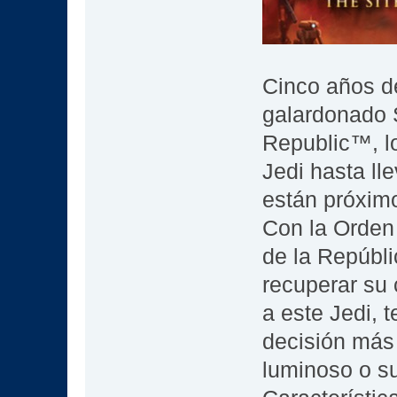
Cinco años d
galardonado 
Republic™, l
Jedi hasta lle
están próximo
Con la Orden 
de la Repúbli
recuperar su
a este Jedi, 
decisión más t
luminoso o su