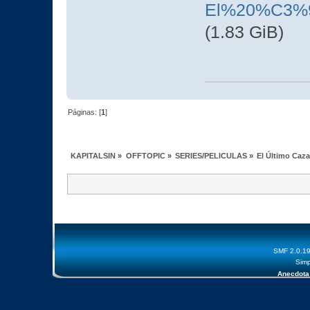
El%20%C3%9
(1.83 GiB)
Páginas: [
1
]
KAPITALSIN
»
OFFTOPIC
»
SERIES/PELICULAS
»
El Último Caz
SMF 2.0.1
Simp
Anecdota