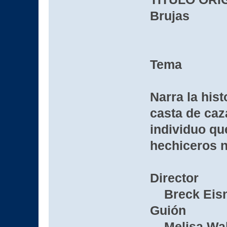
Brujas
Tema
Narra la his
casta de caz
individuo qu
hechiceros 
Director
Breck Eisn
Guión
Melisa Wal