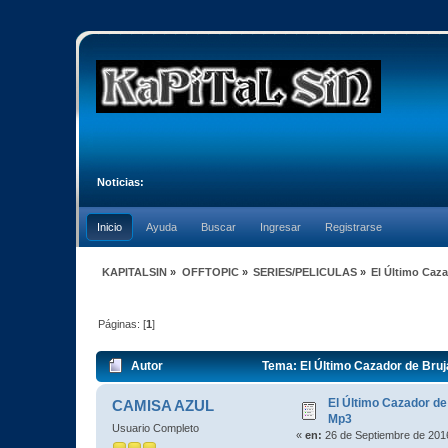
Noticias:
Inicio
Ayuda
Buscar
Ingresar
Registrarse
KAPITALSIN
»
OFFTOPIC
»
SERIES/PELICULAS
»
El Último Caz
Páginas: [
1
]
Autor
Tema: El Último Cazador de Bru
El Último Cazador d
CAMISA AZUL
Mp3
Usuario Completo
«
en:
26 de Septiembre de 2016