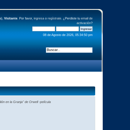
a),
Visitante
. Por favor,
ingresa
o
regístrate
. ¿Perdiste tu
email de
activación
?
08 de Agosto de 2026, 05:34:50 pm
ión en la Granja" de Orwell -película