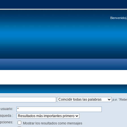
Bienvenido(
p.e.
"Rebel
 usuario:
squeda :
pciones:
Mostrar los resultados como mensajes