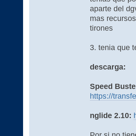
aparte del dg
mas recursos 
tirones
3. tenia que 
descarga:
Speed Buster
https://transf
nglide 2.10:
Por si no tie