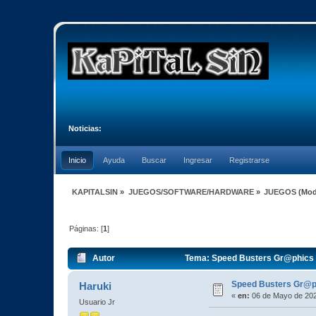
Noticias:
Inicio
Ayuda
Buscar
Ingresar
Registrarse
KAPITALSIN
»
JUEGOS/SOFTWARE/HARDWARE
»
JUEGOS
(Mod
Páginas: [
1
]
Autor
Tema: Speed Busters Gr@phics F
Speed Busters Gr@p
Haruki
«
en:
06 de Mayo de 202
Usuario Jr