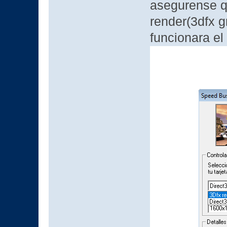
asegurense qu
render(3dfx g
funcionara el 