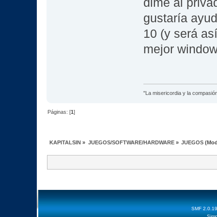
dime al priva
gustaría ayud
10 (y será a
mejor windows
"La misericordia y la compasión 
Páginas: [
1
]
KAPITALSIN
»
JUEGOS/SOFTWARE/HARDWARE
»
JUEGOS
(Mod
SMF 2.0.1
Simp