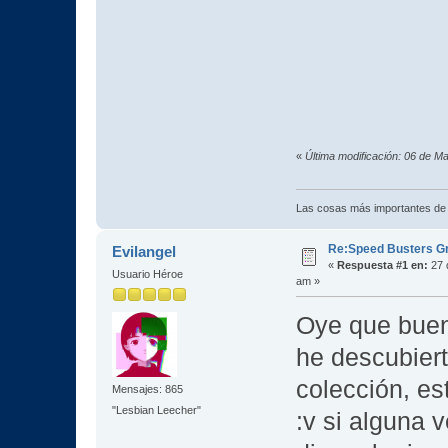
«
Última modificación: 06 de M
Las cosas más importantes de
Re:Speed Busters G
Evilangel
«
Respuesta #1 en:
27 
Usuario Héroe
am »
Oye que buen
he descubiert
colección, es
Mensajes: 865
"Lesbian Leecher"
:v si alguna 