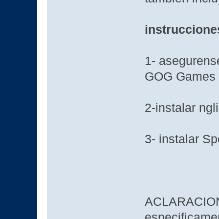
instruccione
1- asegurense
GOG Games
2-instalar ngl
3- instalar S
ACLARACION 
especificame