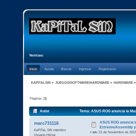
Noticias:
Inicio
Ayuda
Buscar
Ingresar
Registrarse
KAPITALSIN
»
JUEGOS/SOFTWARE/HARDWARE
»
HARDWARE
»
Páginas: [
1
]
Autor
Tema: ASUS ROG anuncia la Maxi
ASUS ROG anuncia la
marc731116
Extreme/Assembly y 
KaPiTaL SiN miembro
«
en:
21 de Noviembre de 2015
Usuario Héroe