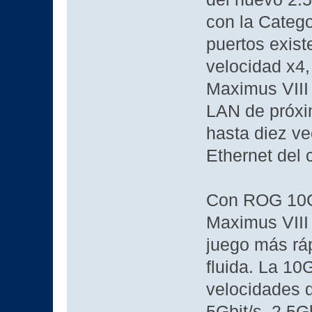
con la Catego
puertos exist
velocidad x4,
Maximus VIII
LAN de próxi
hasta diez ve
Ethernet del 
Con ROG 10G 
Maximus VIII
juego más ráp
fluida. La 10
velocidades d
5Gbit/s, 2.5Gb