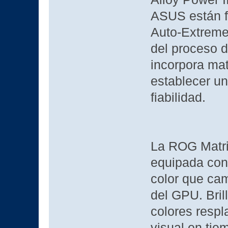
ASUS están fa
Auto-Extreme,
del proceso 
incorpora mat
establecer un
fiabilidad.
La ROG Matri
equipada con
color que cam
del GPU. Bril
colores respl
visual en tie