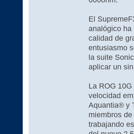
El SupremeFX 
analógico ha 
calidad de gr
entusiasmo so
la suite Soni
aplicar un si
La ROG 10G E
velocidad em
Aquantia® y T
miembros de 
trabajando e
del nuevo 2.5