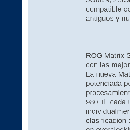
compatible c
antiguos y n
ROG Matrix G
con las mejo
La nueva Mat
potenciada po
procesamien
980 Ti, cada 
individualmen
clasificación
en overclock