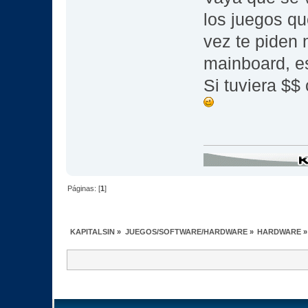
los juegos q
vez te piden 
mainboard, es
Si tuviera $$
Páginas: [
1
]
KAPITALSIN
»
JUEGOS/SOFTWARE/HARDWARE
»
HARDWARE
»