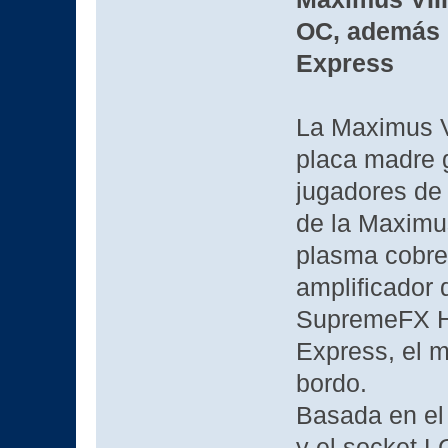
OC, además 
Express
La Maximus V
placa madre 
jugadores de 
de la Maximus
plasma cobre
amplificador 
SupremeFX Hi
Express, el 
bordo.
Basada en el
y el socket L