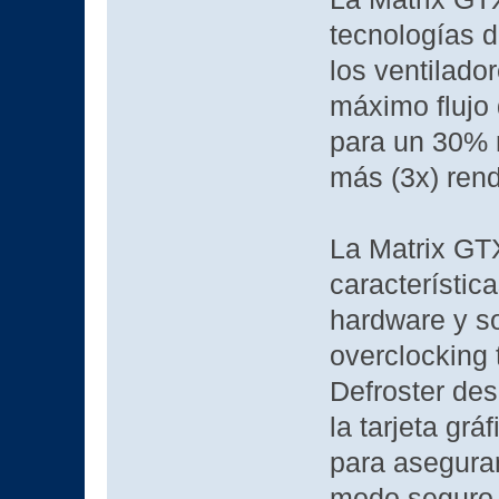
tecnologías d
los ventilado
máximo flujo 
para un 30% m
más (3x) rend
La Matrix GT
característic
hardware y s
overclocking 
Defroster de
la tarjeta grá
para asegurar
modo seguro 