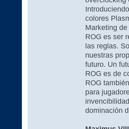
Introduciend
colores Plasm
Marketing de
ROG es ser r
las reglas. 
nuestras prop
futuro. Un fut
ROG es de co
ROG también 
para jugadore
invencibilida
dominación d
Maximus VII