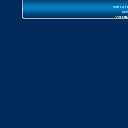
SMF 2.0.1
Simp
Anecdota