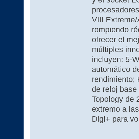
procesadores 
VIII Extreme/
rompiendo ré
ofrecer el me
múltiples in
incluyen: 5-W
automático d
rendimiento; 
de reloj base
Topology de 2
extremo a la
Digi+ para vol