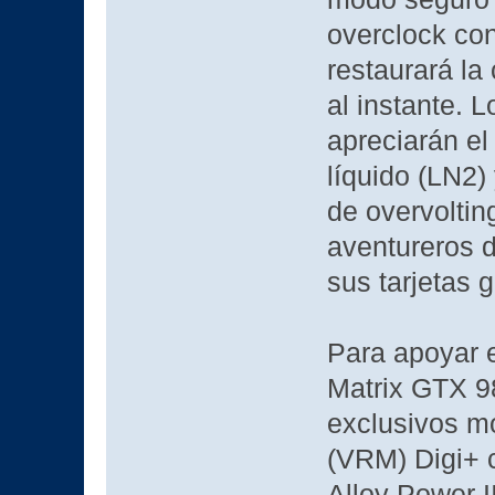
overclock con
restaurará la
al instante. 
apreciarán el
líquido (LN2
de overvoltin
aventureros d
sus tarjetas g
Para apoyar e
Matrix GTX 9
exclusivos mó
(VRM) Digi+ 
Alloy Power II