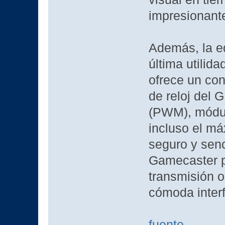
impresionante
Además, la e
última utilida
ofrece un con
de reloj del
(PWM), módul
incluso el má
seguro y senc
Gamecaster pe
transmisión o
cómoda interf
fuente