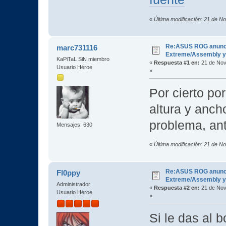
«
Última modificación: 21 de N
Re:ASUS ROG anuncia
marc731116
Extreme/Assembly y 
KaPiTaL SiN miembro
«
Respuesta #1 en:
21 de Nov
Usuario Héroe
»
Por cierto po
altura y anch
problema, an
Mensajes: 630
«
Última modificación: 21 de 
Re:ASUS ROG anuncia
Fl0ppy
Extreme/Assembly y 
Administrador
«
Respuesta #2 en:
21 de Nov
Usuario Héroe
»
Si le das al 