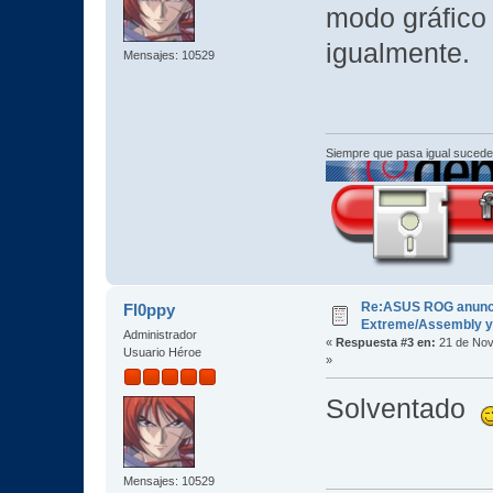
modo gráfico 
igualmente.
Mensajes: 10529
Siempre que pasa igual sucede
Re:ASUS ROG anuncia
Fl0ppy
Extreme/Assembly y 
Administrador
«
Respuesta #3 en:
21 de Nov
Usuario Héroe
»
Solventado
Mensajes: 10529