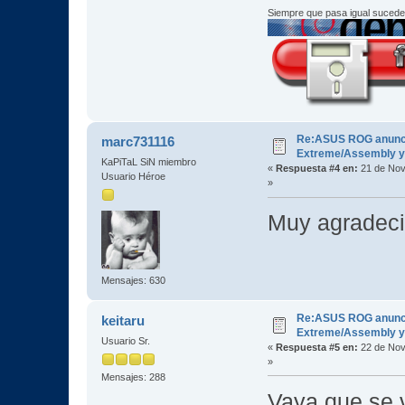
Siempre que pasa igual sucede
Re:ASUS ROG anuncia
marc731116
Extreme/Assembly y 
KaPiTaL SiN miembro
«
Respuesta #4 en:
21 de Nov
Usuario Héroe
»
Muy agradec
Mensajes: 630
Re:ASUS ROG anuncia
keitaru
Extreme/Assembly y 
Usuario Sr.
«
Respuesta #5 en:
22 de Nov
»
Mensajes: 288
Vaya que se