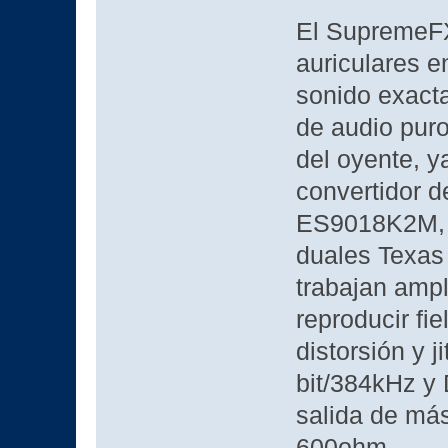
El SupremeFX 
auriculares e
sonido exact
de audio puro
del oyente, y
convertidor d
ES9018K2M, a
duales Texa
trabajan ampl
reproducir fie
distorsión y j
bit/384kHz y 
salida de má
600ohm.