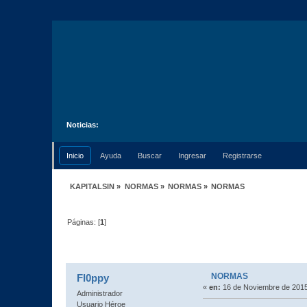
Noticias:
Inicio
Ayuda
Buscar
Ingresar
Registrarse
KAPITALSIN
»
NORMAS
»
NORMAS
»
NORMAS
Páginas: [
1
]
Autor
Tema: NORMAS (Leído 17101 vece
NORMAS
Fl0ppy
«
en:
16 de Noviembre de 2015
Administrador
Usuario Héroe