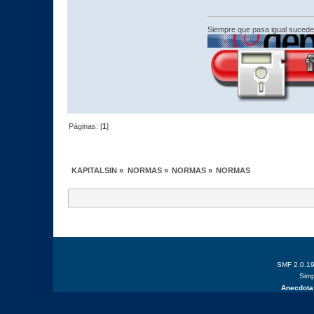
Siempre que pasa igual sucede
Páginas: [
1
]
KAPITALSIN
»
NORMAS
»
NORMAS
»
NORMAS
SMF 2.0.1
Simp
Anecdota