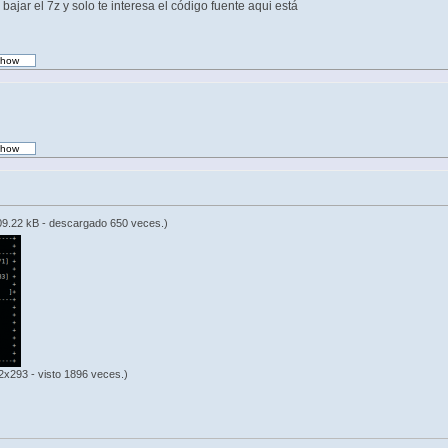
bajar el 7z y solo te interesa el código fuente aqui está
9.22 kB - descargado 650 veces.)
2x293 - visto 1896 veces.)