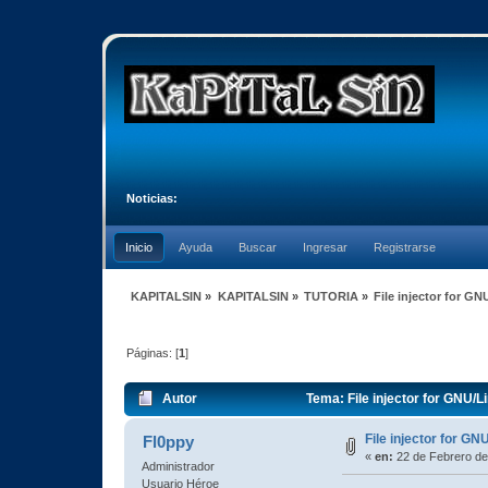
Noticias:
Inicio
Ayuda
Buscar
Ingresar
Registrarse
KAPITALSIN
»
KAPITALSIN
»
TUTORIA
»
File injector for 
Páginas: [
1
]
Autor
Tema: File injector for GNU/
File injector for G
Fl0ppy
«
en:
22 de Febrero de
Administrador
Usuario Héroe