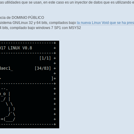
s utilidades que se usan, en este caso es un inyector de datos que es utilizando e
céncia de DOMINIO PÚBLICO
 sistema GN/Linux 32 y 64 bits, compilados bajo
la nueva Linux Void que se ha pre
64 bits, compilado bajo windows 7 SP1 con MSYS2