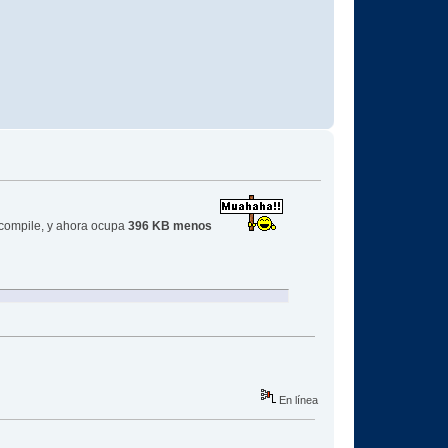
 compile, y ahora ocupa
396 KB menos
En línea