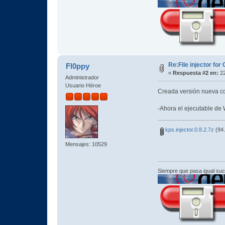
Re:File injector fo
Fl0ppy
«
Respuesta #2 en:
22
Administrador
Usuario Héroe
Creada versión nueva c
-Ahora el ejecutable de 
kps.injector.0.8.2.7z
(94.
Mensajes: 10529
Siempre que pasa igual su