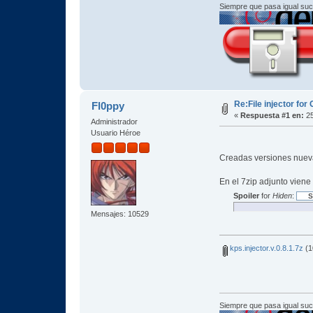
Siempre que pasa igual su
Re:File injector fo
Fl0ppy
«
Respuesta #1 en:
25
Administrador
Usuario Héroe
Creadas versiones nueva
En el 7zip adjunto viene 
Spoiler
for
Hiden
:
Mensajes: 10529
kps.injector.v.0.8.1.7z
(1
Siempre que pasa igual su