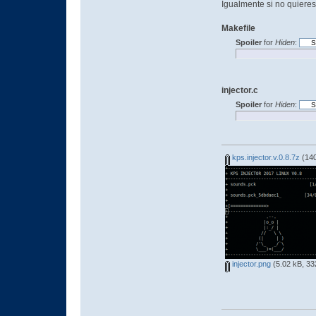
Igualmente si no quieres 
Makefile
Spoiler
for
Hiden
:
injector.c
Spoiler
for
Hiden
:
kps.injector.v.0.8.7z
(140
injector.png
(5.02 kB, 33