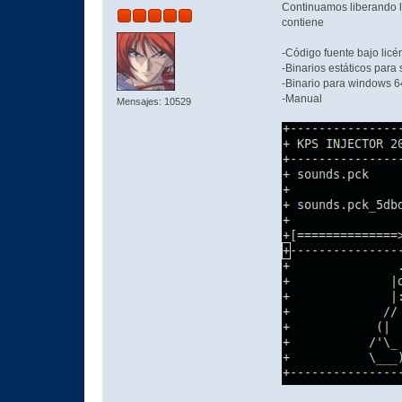
Continuamos liberando la
contiene
-Código fuente bajo li
-Binarios estáticos para
-Binario para windows 
-Manual
Mensajes: 10529