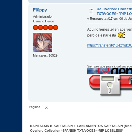
Re:Overlord Collect
Fl0ppy
TXT/VOCES* *RiP L
Administrador
«
Respuesta #17 en:
06 de Ju
Usuario Héroe
Aquí lo tienes ,el enlace tie
pero de estar está
https://transfer.it/t/jG4zYqk
Mensajes: 10529
Siempre que pasa igual sucede
Páginas:
1
[
2
]
KAPITALSIN
»
KAPITALSIN
»
LANZAMIENTOS KAPITALSIN
(Mod
Overlord Collection *SPANISH TXT/VOCES* *RiP LOSSLESS*