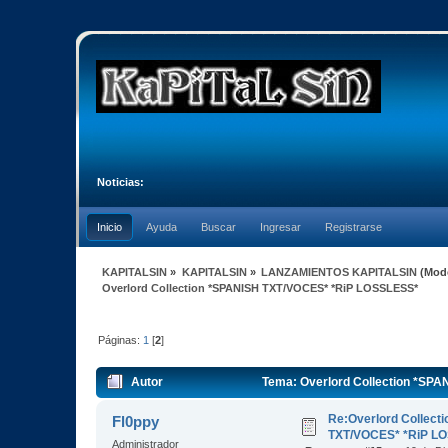
Noticias:
Inicio
Ayuda
Buscar
Ingresar
Registrarse
KAPITALSIN
»
KAPITALSIN
»
LANZAMIENTOS KAPITALSIN
(Mod
Overlord Collection *SPANISH TXT/VOCES* *RiP LOSSLESS*
Páginas:
1
[
2
]
Autor
Tema: Overlord Collection *SP
Re:Overlord Collect
Fl0ppy
TXT/VOCES* *RiP L
Administrador