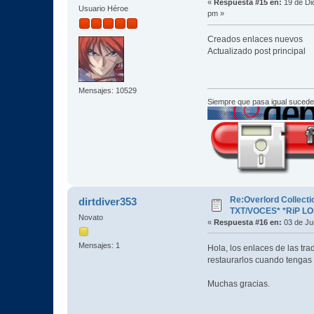
«
Respuesta #15 en:
19 de Di
Usuario Héroe
pm »
Creados enlaces nuevos
Actualizado post principal
Mensajes: 10529
Siempre que pasa igual sucede
Re:Overlord Collect
dirtdiver353
TXT/VOCES* *RiP L
Novato
«
Respuesta #16 en:
03 de Ju
Mensajes: 1
Hola, los enlaces de las tr
restaurarlos cuando tengas
Muchas gracias.