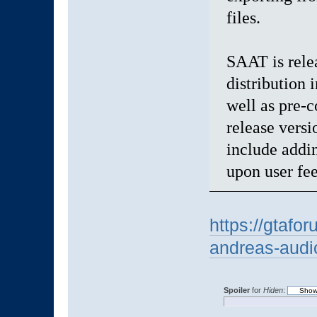
files.
SAAT is rele
distribution
well as pre-
release versi
include addin
upon user fe
https://gtafo
andreas-audio
Spoiler
for
Hiden
: