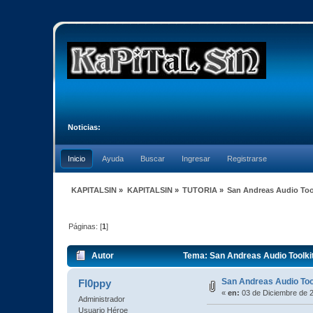
Noticias:
Inicio
Ayuda
Buscar
Ingresar
Registrarse
KAPITALSIN
»
KAPITALSIN
»
TUTORIA
»
San Andreas Audio Too
Páginas: [
1
]
Autor
Tema: San Andreas Audio Toolki
San Andreas Audio Too
Fl0ppy
«
en:
03 de Diciembre de 2
Administrador
Usuario Héroe