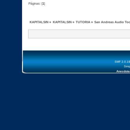
Páginas: [
1
]
KAPITALSIN
»
KAPITALSIN
»
TUTORIA
»
San Andreas Audio Too
SMF 2.0.1
Simp
Anecdota