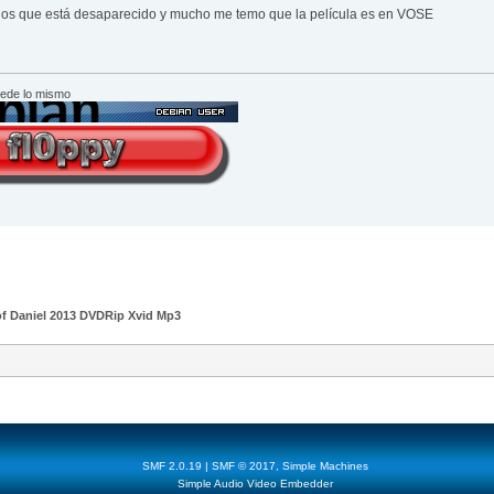
años que está desaparecido y mucho me temo que la película es en VOSE
cede lo mismo
f Daniel 2013 DVDRip Xvid Mp3
SMF 2.0.19
|
SMF © 2017
,
Simple Machines
Simple Audio Video Embedder