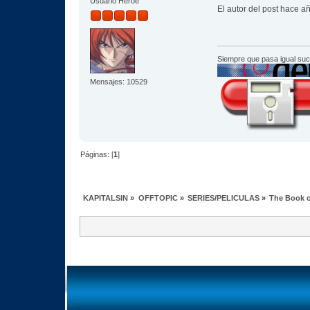
Usuario Héroe
El autor del post hace 
Siempre que pasa igual su
Mensajes: 10529
Páginas: [
1
]
KAPITALSIN
»
OFFTOPIC
»
SERIES/PELICULAS
»
The Book o