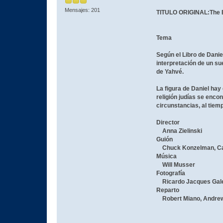
Mensajes: 201
TITULO ORIGINAL:The B
Tema
Según el Libro de Danie
interpretación de un sue
de Yahvé.
La figura de Daniel hay 
religión judías se enco
circunstancias, al tiemp
Director
Anna Zielinski
Guión
Chuck Konzelman, Ca
Música
Will Musser
Fotografía
Ricardo Jacques Gal
Reparto
Robert Miano, Andrew 