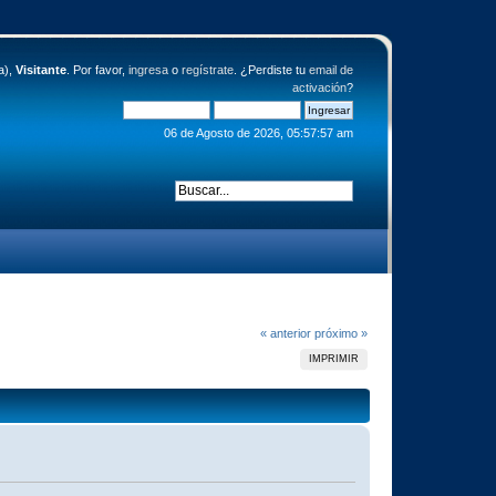
a),
Visitante
. Por favor,
ingresa
o
regístrate
. ¿Perdiste tu
email de
activación
?
06 de Agosto de 2026, 05:57:57 am
« anterior
próximo »
IMPRIMIR