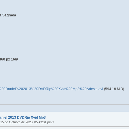
ia Sagrada
s
360 px 16/9
20Daniel%202013%20DVDRip%20Xvid%20Mp3%20Adeste.avi
(594.18 MiB)
aniel 2013 DVDRip Xvid Mp3
15 de Octubre de 2023, 05:43:31 pm »