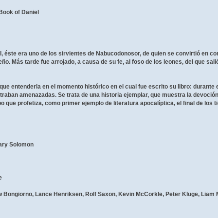
ook of Daniel
l, éste era uno de los sirvientes de Nabucodonosor, de quien se convirtió en c
ño. Más tarde fue arrojado, a causa de su fe, al foso de los leones, del que sal
que entenderla en el momento histórico en el cual fue escrito su libro: durante 
ntraban amenazadas. Se trata de una historia ejemplar, que muestra la devoción
o que profetiza, como primer ejemplo de literatura apocalíptica, el final de los 
ry Solomon
e
Bongiorno, Lance Henriksen, Rolf Saxon, Kevin McCorkle, Peter Kluge, Liam 