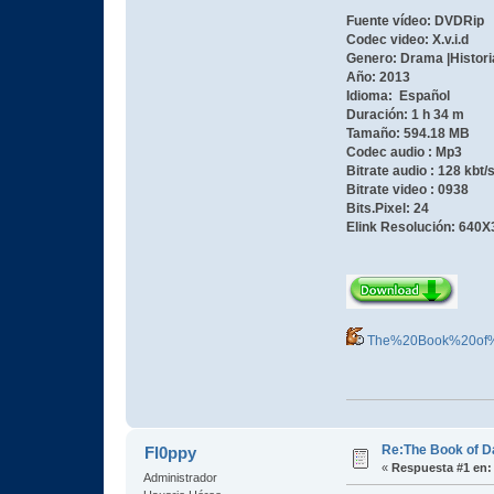
Fuente vídeo: DVDRip
Codec video: X.v.i.d
Genero: Drama |Histor
Año: 2013
Idioma: Español
Duración: 1 h 34 m
Tamaño: 594.18 MB
Codec audio : Mp3
Bitrate audio : 128 kbt/
Bitrate video : 0938
Bits.Pixel: 24
Elink Resolución: 640X
The%20Book%20of%
Re:The Book of D
Fl0ppy
«
Respuesta #1 en:
Administrador