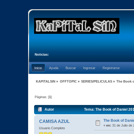
Noticias:
Inicio
Ayuda
Buscar
Ingresar
Registrarse
KAPITALSIN
»
OFFTOPIC
»
SERIES/PELICULAS
»
The Book o
Páginas: [
1
]
Autor
Tema: The Book of Daniel 20
The Book of Dani
CAMISA AZUL
«
en:
31 de Julio de 
Usuario Completo