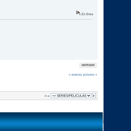
En línea
IMPRIMIR
« anterior
próximo »
Ir a: