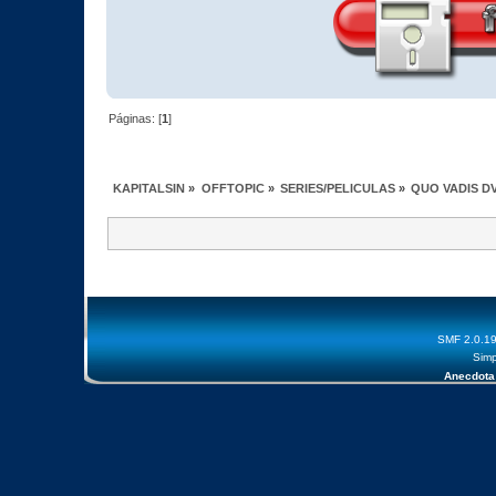
Páginas: [
1
]
KAPITALSIN
»
OFFTOPIC
»
SERIES/PELICULAS
»
QUO VADIS DV
SMF 2.0.1
Simp
Anecdota