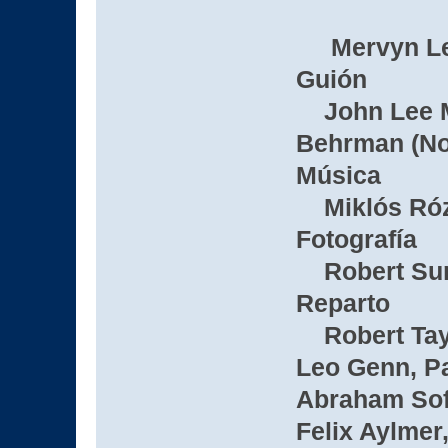
Mervyn L
Guión
John Lee Ma
Behrman (No
Música
Miklós Ró
Fotografía
Robert Surt
Reparto
Robert Taylo
Leo Genn, Pat
Abraham Sofa
Felix Aylmer