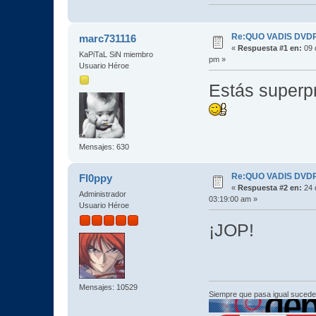
Re:QUO VADIS DVDRi
marc731116
«
Respuesta #1 en:
09 
KaPiTaL SiN miembro
pm »
Usuario Héroe
Estás superp
Mensajes: 630
Re:QUO VADIS DVDRi
Fl0ppy
«
Respuesta #2 en:
24 
Administrador
03:19:00 am »
Usuario Héroe
¡JOP!
Mensajes: 10529
Siempre que pasa igual sucede