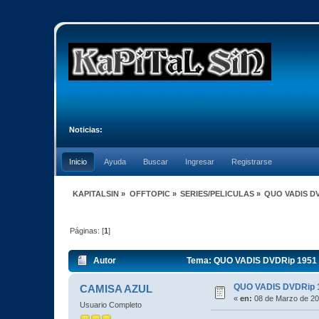
Noticias:
Inicio
Ayuda
Buscar
Ingresar
Registrarse
KAPITALSIN
»
OFFTOPIC
»
SERIES/PELICULAS
»
QUO VADIS DV
Páginas: [
1
]
Autor
Tema: QUO VADIS DVDRip 1951 X
QUO VADIS DVDRip 1
CAMISA AZUL
«
en:
08 de Marzo de 20
Usuario Completo