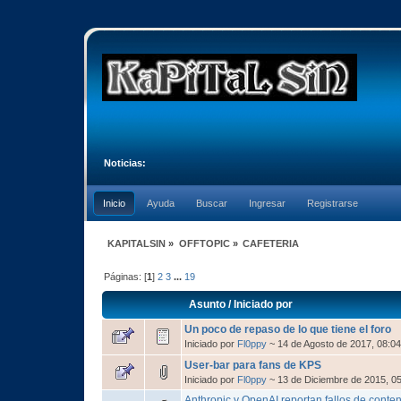
Noticias:
Inicio
Ayuda
Buscar
Ingresar
Registrarse
KAPITALSIN
»
OFFTOPIC
»
CAFETERIA
Páginas: [
1
]
2
3
...
19
Asunto
/
Iniciado por
Un poco de repaso de lo que tiene el foro
Iniciado por
Fl0ppy
~ 14 de Agosto de 2017, 08:0
User-bar para fans de KPS
Iniciado por
Fl0ppy
~ 13 de Diciembre de 2015, 0
Anthropic y OpenAI reportan fallos de conten