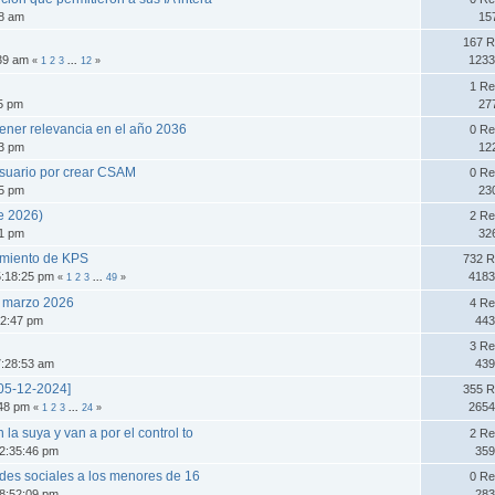
48 am
15
167 R
:39 am
1233
«
1
2
3
...
12
»
1 Re
05 pm
27
tener relevancia en el año 2036
0 Re
03 pm
12
suario por crear CSAM
0 Re
15 pm
23
e 2026)
2 Re
01 pm
32
zamiento de KPS
732 R
5:18:25 pm
4183
«
1
2
3
...
49
»
de marzo 2026
4 Re
32:47 pm
443
3 Re
7:28:53 am
439
05-12-2024]
355 R
:48 pm
2654
«
1
2
3
...
24
»
 la suya y van a por el control to
2 Re
2:35:46 pm
359
edes sociales a los menores de 16
0 Re
8:52:09 pm
283