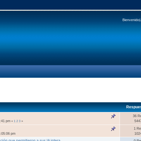
Bienvenido(
Respue
36 R
4:41 pm
544
«
1
2
3
»
1 Re
5:05:06 pm
102
ción que permitieron a sus IA intera
0 Re