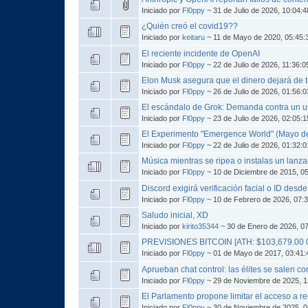
Iniciado por
Fl0ppy
~ 31 de Julio de 2026, 10:04:
¿Quién creó el covid19??
Iniciado por
keitaru
~ 11 de Mayo de 2020, 05:45
El reciente incidente de OpenAI
Iniciado por
Fl0ppy
~ 22 de Julio de 2026, 11:36:
Elon Musk asegura que el dinero dejará de 
Iniciado por
Fl0ppy
~ 26 de Julio de 2026, 01:56:
El escándalo de Grok: Demanda contra un u
Iniciado por
Fl0ppy
~ 23 de Julio de 2026, 02:05:
El Experimento "Emergence World" (Mayo d
Iniciado por
Fl0ppy
~ 22 de Julio de 2026, 01:32:
Música mientras se ripea o instalas un lan
Iniciado por
Fl0ppy
~ 10 de Diciembre de 2015, 0
Discord exigirá verificación facial o ID des
Iniciado por
Fl0ppy
~ 10 de Febrero de 2026, 07:
Saludo inicial, XD
Iniciado por
kirito35344
~ 30 de Enero de 2026, 0
PREVISIONES BITCOIN [ATH: $103,679.00 
Iniciado por
Fl0ppy
~ 01 de Mayo de 2017, 03:41
Aprueban chat control: las élites se salen con
Iniciado por
Fl0ppy
~ 29 de Noviembre de 2025, 1
El Parlamento propone limitar el acceso a r
Iniciado por
Fl0ppy
~ 30 de Noviembre de 2025, 0