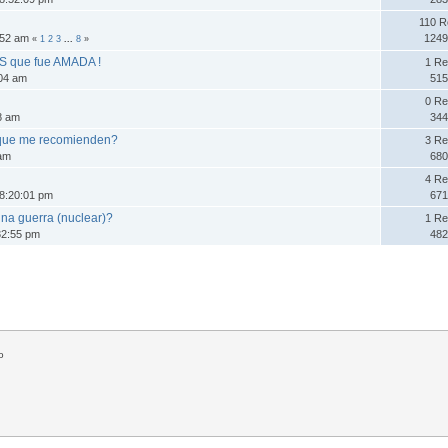
110 R
3:52 am
1249
«
1
2
3
...
8
»
 que fue AMADA !
1 Re
:04 am
515
0 Re
28 am
344
 que me recomienden?
3 Re
 am
680
4 Re
8:20:01 pm
671
na guerra (nuclear)?
1 Re
32:55 pm
482
o