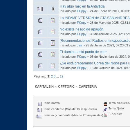
Hay algo raro en la Antártida
Iniciado por
Fl0ppy
~ 24 de Enero de 2017, 09:0
La INFAME VERSION de GTA SAN ANDREAS
Iniciado por
Fl0ppy
~ 25 de Mayo de 2025, 03:51
No existe riesgo de apagón.
Iniciado por
Fl0ppy
~ 30 de Abril de 2025, 12:30:
[Recomendaciones] Radios online/podcast
Iniciado por
Jair
~ 25 de Junio de 2023, 07:23:03
El dominio está punto de caer
Iniciado por
Fl0ppy
~ 08 de Noviembre de 2024, 0
¿Se está preparando Corea del Norte para u
Iniciado por
Fl0ppy
~ 15 de Octubre de 2024, 09:
Páginas: [
1
]
2
3
...
19
KAPITALSIN
»
OFFTOPIC
»
CAFETERIA
Tema normal
Tema bloquead
Tema fijado
Tema candente (Más de 15 respuestas)
Encuesta
Tema muy candente (Más de 25 respuestas)