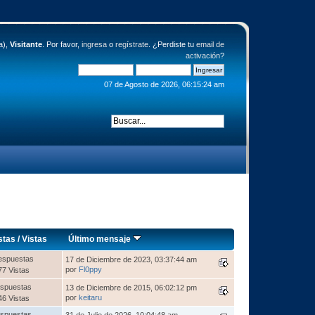
a),
Visitante
. Por favor,
ingresa
o
regístrate
. ¿Perdiste tu
email de
activación
?
07 de Agosto de 2026, 06:15:24 am
stas
/
Vistas
Último mensaje
espuestas
17 de Diciembre de 2023, 03:37:44 am
por
Fl0ppy
77 Vistas
spuestas
13 de Diciembre de 2015, 06:02:12 pm
por
keitaru
46 Vistas
spuestas
31 de Julio de 2026, 10:04:48 am