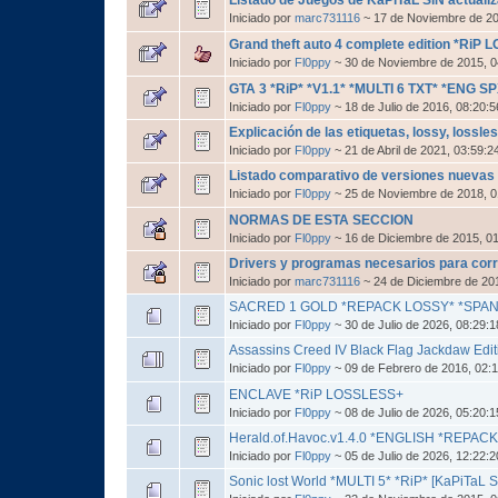
Iniciado por
marc731116
~ 17 de Noviembre de 2
Grand theft auto 4 complete edition *RiP
Iniciado por
Fl0ppy
~ 30 de Noviembre de 2015, 
GTA 3 *RiP* *V1.1* *MULTI 6 TXT* *ENG SP
Iniciado por
Fl0ppy
~ 18 de Julio de 2016, 08:20:
Explicación de las etiquetas, lossy, lossles
Iniciado por
Fl0ppy
~ 21 de Abril de 2021, 03:59:
Listado comparativo de versiones nuevas
Iniciado por
Fl0ppy
~ 25 de Noviembre de 2018, 
NORMAS DE ESTA SECCION
Iniciado por
Fl0ppy
~ 16 de Diciembre de 2015, 0
Drivers y programas necesarios para cor
Iniciado por
marc731116
~ 24 de Diciembre de 20
SACRED 1 GOLD *REPACK LOSSY* *SPAN
Iniciado por
Fl0ppy
~ 30 de Julio de 2026, 08:29:
Assassins Creed IV Black Flag Jackdaw Edi
Iniciado por
Fl0ppy
~ 09 de Febrero de 2016, 02:
ENCLAVE *RiP LOSSLESS+
Iniciado por
Fl0ppy
~ 08 de Julio de 2026, 05:20:
Herald.of.Havoc.v1.4.0 *ENGLISH *REPA
Iniciado por
Fl0ppy
~ 05 de Julio de 2026, 12:22:
Sonic lost World *MULTI 5* *RiP* [KaPiTaL S