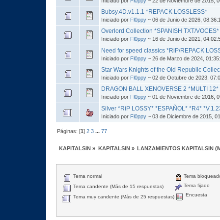
Iniciado por
Fl0ppy
~ 22 de Noviembre de 2015, 0
Bubsy.4D.v1.1.1 *REPACK LOSSLESS*
Iniciado por
Fl0ppy
~ 06 de Junio de 2026, 08:36
Overlord Collection *SPANISH TXT/VOCES
Iniciado por
Fl0ppy
~ 16 de Junio de 2021, 04:02
Need for speed classics *RiP/REPACK LO
Iniciado por
Fl0ppy
~ 26 de Marzo de 2024, 01:35
Star Wars Knights of the Old Republic Col
Iniciado por
Fl0ppy
~ 02 de Octubre de 2023, 07:
DRAGON BALL XENOVERSE 2 *MULTI 12* *V
Iniciado por
Fl0ppy
~ 01 de Noviembre de 2016, 
Silver *RiP LOSSY* *ESPAÑOL* *R4* *V.1.23
Iniciado por
Fl0ppy
~ 03 de Diciembre de 2015, 0
Páginas: [
1
]
2
3
...
77
KAPITALSIN
»
KAPITALSIN
»
LANZAMIENTOS KAPITALSIN
(
Tema normal
Tema bloquead
Tema fijado
Tema candente (Más de 15 respuestas)
Encuesta
Tema muy candente (Más de 25 respuestas)