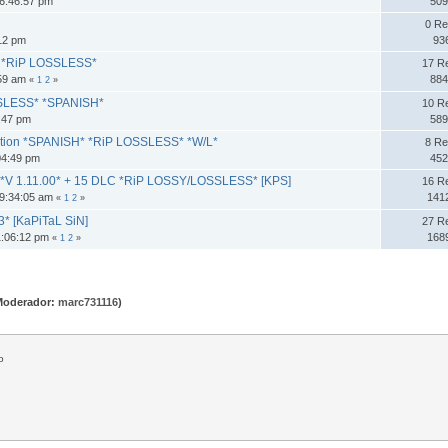
6:46:57 pm
509
0 Re
:12 pm
93
* *RiP LOSSLESS*
17 R
:59 am
884
«
1
2
»
SSLESS* *SPANISH*
10 R
:47 pm
589
lection *SPANISH* *RiP LOSSLESS* *W/L*
8 Re
04:49 pm
452
 1.11.00* + 15 DLC *RiP LOSSY/LOSSLESS* [KPS]
16 R
09:34:05 am
141
«
1
2
»
* [KaPiTaL SiN]
27 R
1:06:12 pm
168
«
1
2
»
Moderador:
marc731116
)
o