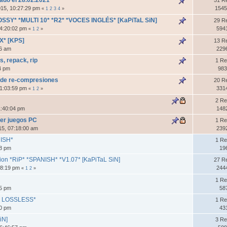
015, 10:27:29 pm
1545
«
1
2
3
4
»
 LOSSY* *MULTI 10* *R2* *VOCES INGLÉS* [KaPiTaL SiN]
29 R
04:20:02 pm
594
«
1
2
»
X* [KPS]
13 R
56 am
229
s, repack, rip
1 Re
24 pm
983
 de re-compresiones
20 R
01:03:59 pm
331
«
1
2
»
2 Re
1:40:04 pm
148
rer juegos PC
1 Re
15, 07:18:00 am
239
ISH*
1 Re
18 pm
19
tion *RiP* *SPANISH* *V1.07* [KaPiTaL SiN]
27 R
18:19 pm
244
«
1
2
»
1 Re
15 pm
58
CK LOSSLESS*
1 Re
20 pm
43
iN]
3 Re