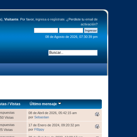
a),
Visitante
. Por favor,
ingresa
o
regístrate
. ¿Perdiste tu
email de
activación
?
08 de Agosto de 2026, 07:30:39 pm
stas
/
Vistas
Último mensaje
espuestas
08 de Abril de 2026, 05:42:15 am
por
Sebastian
50 Vistas
espuestas
17 de Enero de 2024, 09:20:32 pm
por
Fl0ppy
25 Vistas
espuestas