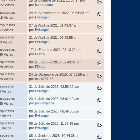
28 de Octubre de 2022, 12:08:17 am
por
hamzaboce
22 Vistas
espuestas
24 de Septiembre de 2022, 05:54:20 am
por
Evilangel
18 Vistas
espuestas
27 de Abril de 2021, 01:49:37 am
por
Evilangel
62 Vistas
spuestas
21 de Abril de 2021, 06:38:55 pm
por
Evilangel
3 Vistas
espuestas
17 de Enero de 2021, 08:13:22 pm
por
Fl0ppy
46 Vistas
spuestas
09 de Enero de 2016, 02:43:31 am
por
Fl0ppy
28 Vistas
spuestas
24 de Diciembre de 2015, 07:33:58 am
por
marc731116
28 Vistas
spuestas
31 de Julio de 2026, 02:56:29 am
por
Evilangel
6 Vistas
espuestas
23 de Julio de 2026, 08:02:40 am
por
pantiespizza
45 Vistas
spuestas
08 de Julio de 2026, 06:46:55 pm
por
Evilangel
7 Vistas
spuestas
06 de Julio de 2026, 11:57:18 pm
por
Evilangel
1 Vistas
spuestas
08 de Junio de 2026, 10:44:38 pm
por
Evilangel