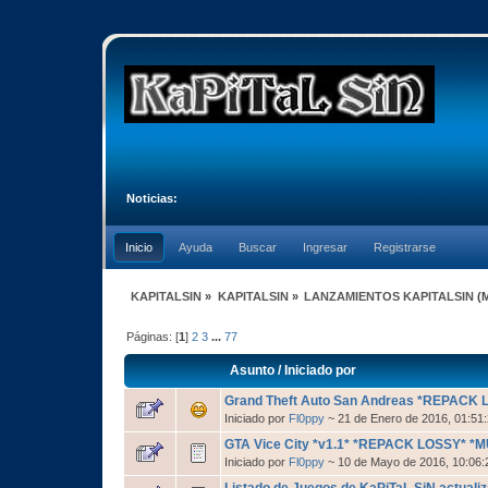
Noticias:
Inicio
Ayuda
Buscar
Ingresar
Registrarse
KAPITALSIN
»
KAPITALSIN
»
LANZAMIENTOS KAPITALSIN
(
Páginas: [
1
]
2
3
...
77
Asunto
/
Iniciado por
Grand Theft Auto San Andreas *REPACK L
Iniciado por
Fl0ppy
~ 21 de Enero de 2016, 01:5
GTA Vice City *v1.1* *REPACK LOSSY* *MU
Iniciado por
Fl0ppy
~ 10 de Mayo de 2016, 10:06
Listado de Juegos de KaPiTaL SiN actualiz