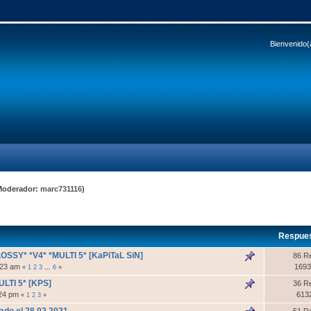
Bienvenido(
Moderador:
marc731116
)
Respue
OSSY* *V4* *MULTI 5* [KaPiTaL SiN]
86 R
1:23 am
1693
«
1
2
3
...
6
»
LTI 5* [KPS]
36 R
:24 pm
613
«
1
2
3
»
ado el 28.02.2021
51 R