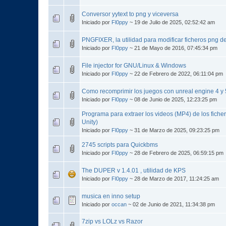
Conversor yytext to png y viceversa
Iniciado por
Fl0ppy
~ 19 de Julio de 2025, 02:52:42 am
PNGFIXER, la utilidad para modificar ficheros png de
Iniciado por
Fl0ppy
~ 21 de Mayo de 2016, 07:45:34 pm
File injector for GNU/Linux & Windows
Iniciado por
Fl0ppy
~ 22 de Febrero de 2022, 06:11:04 pm
Como recomprimir los juegos con unreal engine 4 y 
Iniciado por
Fl0ppy
~ 08 de Junio de 2025, 12:23:25 pm
Programa para extraer los videos (MP4) de los fiche
Unity)
Iniciado por
Fl0ppy
~ 31 de Marzo de 2025, 09:23:25 pm
2745 scripts para Quickbms
Iniciado por
Fl0ppy
~ 28 de Febrero de 2025, 06:59:15 pm
The DUPER v 1.4.01 , utilidad de KPS
Iniciado por
Fl0ppy
~ 28 de Marzo de 2017, 11:24:25 am
musica en inno setup
Iniciado por
occan
~ 02 de Junio de 2021, 11:34:38 pm
7zip vs LOLz vs Razor