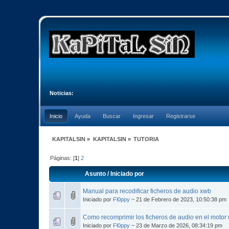
Noticias:
Inicio
Ayuda
Buscar
Ingresar
Registrarse
KAPITALSIN
»
KAPITALSIN
»
TUTORIA
Páginas: [
1
]
2
Asunto
/
Iniciado por
Manual para recodificar ficheros de audio xwb
Iniciado por
Fl0ppy
~ 21 de Febrero de 2023, 10:50:38 pm
Como recomprimir los ficheros de audio en el motor 
Iniciado por
Fl0ppy
~ 23 de Marzo de 2026, 08:34:19 pm