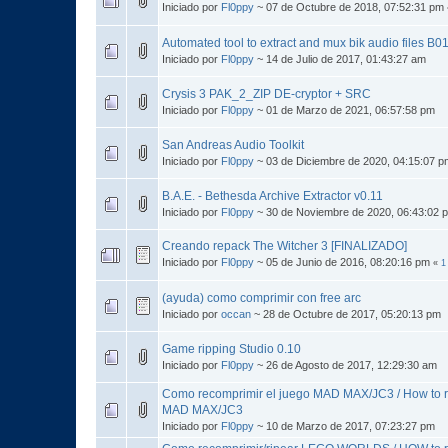
Iniciado por
Fl0ppy
~ 07 de Octubre de 2018, 07:52:31 pm
Automated tool to extract and mux bik audio files B
Iniciado por
Fl0ppy
~ 14 de Julio de 2017, 01:43:27 am
Crysis 3 PAK_2_ZIP DE-cryptor + SRC
Iniciado por
Fl0ppy
~ 01 de Marzo de 2021, 06:57:58 pm
San Andreas Audio Toolkit
Iniciado por
Fl0ppy
~ 03 de Diciembre de 2020, 04:15:07 p
B.A.E. - Bethesda Archive Extractor v0.11
Iniciado por
Fl0ppy
~ 30 de Noviembre de 2020, 06:43:02 
Creando repack The Witcher 3 [FINALIZADO]
Iniciado por
Fl0ppy
~ 05 de Junio de 2016, 08:20:16 pm
«
1
(ayuda) como comprimir con free arc
Iniciado por
occan
~ 28 de Octubre de 2017, 05:20:13 pm
Game ripping Studio 0.10
Iniciado por
Fl0ppy
~ 26 de Agosto de 2017, 12:29:30 am
Como recomprimir el juego MAD MAX/JC3 / How to 
MAD MAX/JC3
Iniciado por
Fl0ppy
~ 10 de Marzo de 2017, 07:23:27 pm