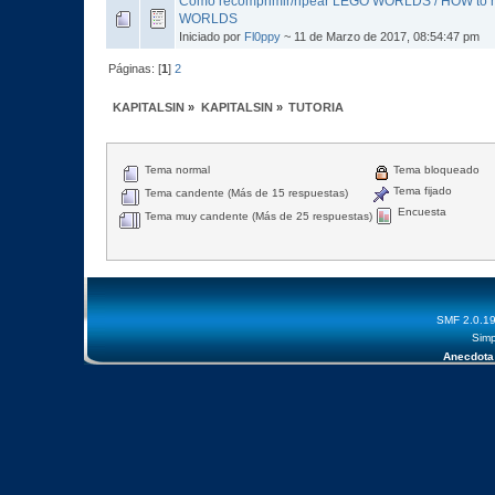
Como recomprimir/ripear LEGO WORLDS / HOW to r
WORLDS
Iniciado por
Fl0ppy
~ 11 de Marzo de 2017, 08:54:47 pm
Páginas: [
1
]
2
KAPITALSIN
»
KAPITALSIN
»
TUTORIA
Tema normal
Tema bloqueado
Tema fijado
Tema candente (Más de 15 respuestas)
Encuesta
Tema muy candente (Más de 25 respuestas)
SMF 2.0.1
Simp
Anecdota