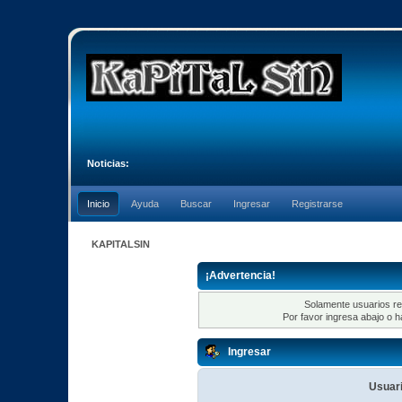
Noticias:
Inicio
Ayuda
Buscar
Ingresar
Registrarse
KAPITALSIN
¡Advertencia!
Solamente usuarios re
Por favor ingresa abajo o h
Ingresar
Usuari