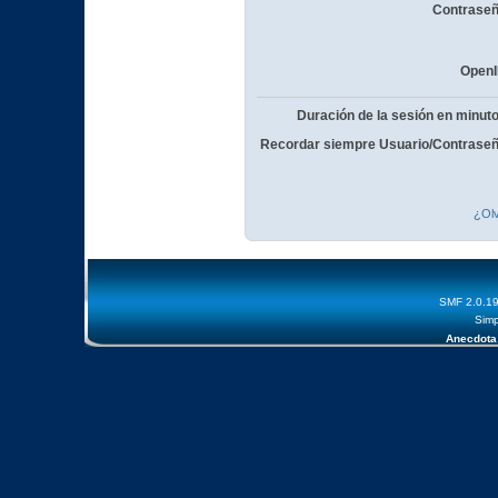
Contraseñ
OpenI
Duración de la sesión en minut
Recordar siempre Usuario/Contraseñ
¿Olv
SMF 2.0.1
Simp
Anecdota