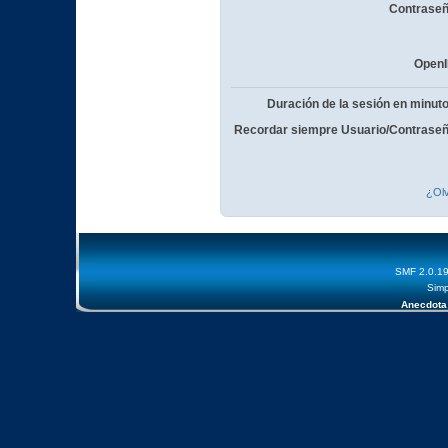
Contraseñ
OpenI
Duración de la sesión en minut
Recordar siempre Usuario/Contraseñ
¿Olv
SMF 2.0.1
Simp
Anecdota