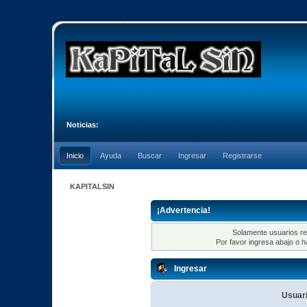
Noticias:
Inicio
Ayuda
Buscar
Ingresar
Registrarse
KAPITALSIN
¡Advertencia!
Solamente usuarios re
Por favor ingresa abajo o h
Ingresar
Usuari