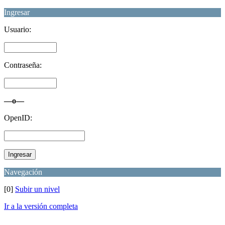
Ingresar
Usuario:
Contraseña:
—o—
OpenID:
Navegación
[0]
Subir un nivel
Ir a la versión completa