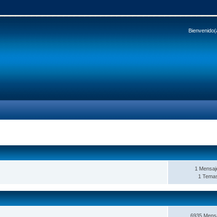
Bienvenido(
1 Mensaj
1 Tema
6935 Mens