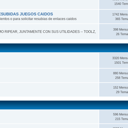
1540 Tem
ESUBIDAS JUEGOS CAIDOS
1742 Mens
entos o para solicitar resubias de enlaces caidos
365 Tem
398 Mensa
O RIPEAR, JUNTAMENTE CON SUS UTILIDADES -- TOOLZ,
26 Tema
3320 Mens
1501 Tem
880 Mensa
258 Tem
152 Mensa
29 Tema
596 Mensa
215 Tem