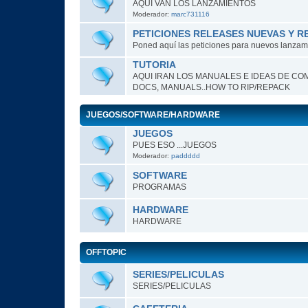
AQUI VAN LOS LANZAMIENTOS
Moderador:
marc731116
PETICIONES RELEASES NUEVAS Y R
Poned aquí las peticiones para nuevos lanzami
TUTORIA
AQUI IRAN LOS MANUALES E IDEAS DE COM
DOCS, MANUALS..HOW TO RIP/REPACK
JUEGOS/SOFTWARE/HARDWARE
JUEGOS
PUES ESO ...JUEGOS
Moderador:
paddddd
SOFTWARE
PROGRAMAS
HARDWARE
HARDWARE
OFFTOPIC
SERIES/PELICULAS
SERIES/PELICULAS