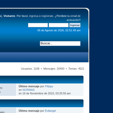
a),
Visitante
. Por favor,
ingresa
o
regístrate
. ¿Perdiste tu
email de
activación
?
06 de Agosto de 2026, 02:51:49 am
Usuarios: 1108 • Mensajes: 20493 • Temas: 4521
Último mensaje
por
Fl0ppy
es
en
NORMAS
s
en 16 de Noviembre de 2015, 03:25:50 am
Último mensaje
por
Evilangel
ajes