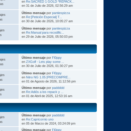
en
Re:SACRED 1 GOLD *REPACK...
as
en 31 de Julio de 2026, 02:56:29 am
Último mensaje
por
pantiespizza
ajes
en
Re:[Petición Especial] T...
as
en 30 de Julio de 2026, 10:05:27 am
Último mensaje
por
pantiespizza
jes
en
Re:Manual para recodific...
s
en 29 de Julio de 2026, 05:50:03 pm
Último mensaje
por
Fl0ppy
ajes
en
ZXGolf - Lets play some ...
as
en 30 de Julio de 2026, 01:30:27 pm
Último mensaje
por
Fl0ppy
jes
en
Nitro NG 1.05 [PRECOMPRE...
as
en 01 de Agosto de 2026, 11:12:56 pm
Último mensaje
por
paddddd
jes
en
Re:Adiós a los repack y ...
s
en 01 de Abril de 2025, 12:53:16 am
Último mensaje
por
paddddd
jes
en
Re:Capricornio uno
as
en 05 de Marzo de 2024, 03:24:09 pm
Último mensaje
por
Fl0ppy