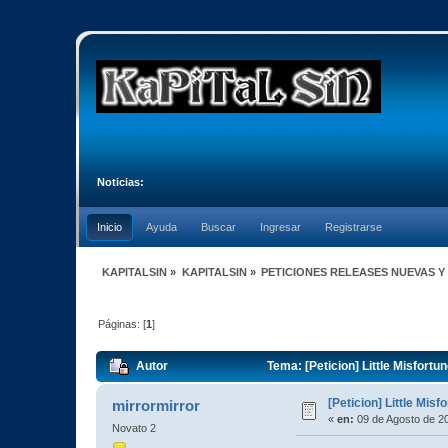
Noticias:
Inicio
Ayuda
Buscar
Ingresar
Registrarse
KAPITALSIN
»
KAPITALSIN
»
PETICIONES RELEASES NUEVAS Y
Páginas: [
1
]
Autor
Tema: [Peticion] Little Misfortu
[Peticion] Little Misf
mirrormirror
«
en:
09 de Agosto de 2
Novato 2