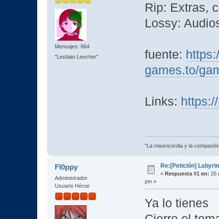
Rip: Extras, 
Lossy: Audios
Mensajes: 864
fuente:
https:
"Lesbian Leecher"
games.to/gam
Links:
https:
"La misericordia y la compasión 
Re:[Petición] Labyri
Fl0ppy
«
Respuesta #1 en:
26 
Administrador
pm »
Usuario Héroe
Ya lo tienes
Cierro el te