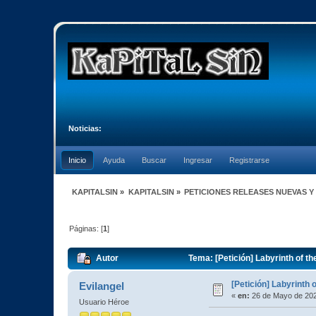
Noticias:
Inicio
Ayuda
Buscar
Ingresar
Registrarse
KAPITALSIN
»
KAPITALSIN
»
PETICIONES RELEASES NUEVAS Y
Páginas: [
1
]
Autor
Tema: [Petición] Labyrinth of 
[Petición] Labyrinth
Evilangel
«
en:
26 de Mayo de 202
Usuario Héroe