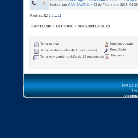
Iniciado por
CAMISA AZUL
~ 23 de Febrero de 2016, 04:3
Páginas: [
1
]
2
3
...
11
KAPITALSIN
»
OFFTOPIC
»
SERIES/PELICULAS
Tema normal
Tema bloqueado
Tema fijado
Tema candente (Más de 15 respuestas)
Encuesta
Tema muy candente (Más de 25 respuestas)
SMF 2.0.1
Simp
Anecdota