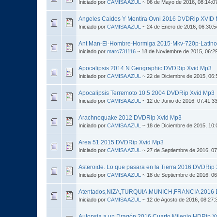
Iniciado por
CAMISA AZUL
~ 06 de Mayo de 2016, 08:14:0
Angeles Caidos Y Mentira Ovni 2016 DVDRip XVID
Iniciado por
CAMISA AZUL
~ 24 de Enero de 2016, 06:30:
Ant Man-El-Hombre-Hormiga 2015-Mkv-720p-Latino
Iniciado por
marc731116
~ 18 de Noviembre de 2015, 06:2
Apocalipsis 2014 N Geographic DVDRip Xvid Mp3
Iniciado por
CAMISA AZUL
~ 22 de Diciembre de 2015, 06
Apocalipsis Terremoto 10.5 2004 DVDRip Xvid Mp3
Iniciado por
CAMISA AZUL
~ 12 de Junio de 2016, 07:41:3
Arachnoquake 2012 DVDRip Xvid Mp3
Iniciado por
CAMISA AZUL
~ 18 de Diciembre de 2015, 10
Area 51 2015 DVDRip Xvid Mp3
Iniciado por
CAMISA AZUL
~ 27 de Septiembre de 2016, 0
Asteroide. Lo que pasara en la Tierra 2016 DVDRip
Iniciado por
CAMISA AZUL
~ 18 de Septiembre de 2016, 0
Atentados,NIZA,TURQUIA,MUNICH,FRANCIA 2016 
Iniciado por
CAMISA AZUL
~ 12 de Agosto de 2016, 08:27:
Autopsia a un Dragón 2016 Cuarto Milenio HDRip X