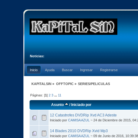
Noticias:
Inicio
Ayuda
Buscar
Ingresar
Registrarse
KAPITALSIN
»
OFFTOPIC
»
SERIES/PELICULAS
Páginas: [
1
]
2
3
...
11
Asunto
/
Iniciado por
12 Catastrofes DVDRip Xvd AC3 Adeste
Iniciado por
CAMISA AZUL
~ 24 de Diciembre de 2015, 04
14 Blades 2010 DVDRip Xvid Mp3
Iniciado por
CAMISA AZUL
~ 09 de Junio de 2016, 10:39:3