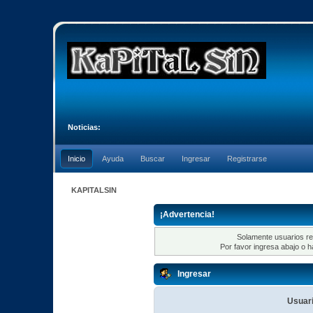
Noticias:
Inicio
Ayuda
Buscar
Ingresar
Registrarse
KAPITALSIN
¡Advertencia!
Solamente usuarios re
Por favor ingresa abajo o h
Ingresar
Usuari