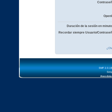
Contraseñ
OpenI
Duración de la sesión en minut
Recordar siempre Usuario/Contraseñ
¿Olv
SMF 2.0.1
Simp
Anecdota