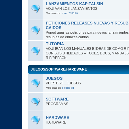
LANZAMIENTOS KAPITALSIN
AQUI VAN LOS LANZAMIENTOS
Moderador:
marc731116
PETICIONES RELEASES NUEVAS Y RESUB
CAIDOS
Poned aquí las peticiones para nuevos lanzamientos o
resubias de enlaces caidos
TUTORIA
AQUI IRAN LOS MANUALES E IDEAS DE COMO RI
CON SUS UTILIDADES -- TOOLZ, DOCS, MANUALS
RIP/REPACK
JUEGOS/SOFTWARE/HARDWARE
JUEGOS
PUES ESO ...JUEGOS
Moderador:
paddddd
SOFTWARE
PROGRAMAS
HARDWARE
HARDWARE