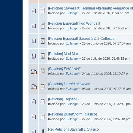
[Petición] Slayers X: Terminal Aftermath: Vengance of
Iniciado por
Evilangel
~ 27 de Julio de 2026, 11:24:51 pm
[Petición Especial] Two Worlds II
Iniciado por
Evilangel
~ 29 de Julio de 2026, 02:19:22 am
[Petición Especial] Sacred 1 & 2 Collection
Iniciado por
Evilangel
~ 20 de Junio de 2026, 07:17:57 am
[Petición] Mad Max
Iniciado por
Evilangel
~ 27 de Julio de 2026, 09:46:15 pm
[Petición] ENCLAVE
Iniciado por
Evilangel
~ 24 de Junio de 2026, 11:10:27 pm
[Petición] Herald of Havoc
Iniciado por
Evilangel
~ 08 de Junio de 2026, 07:17:03 am
[Petición] Trepang2
Iniciado por
Evilangel
~ 28 de Junio de 2026, 08:32:42 pm
[Petición] BulletStorm (clasico)
Iniciado por
Evilangel
~ 27 de Junio de 2026, 11:37:18 pm
Re:[Petición] Starcraft 1 Clásico