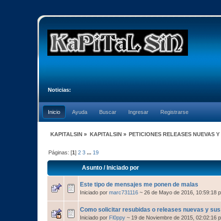
Noticias:
Inicio
Ayuda
Buscar
Ingresar
Registrarse
KAPITALSIN
»
KAPITALSIN
»
PETICIONES RELEASES NUEVAS Y
Páginas: [
1
]
2
3
...
19
Asunto
/
Iniciado por
Este tipo de mensajes me ponen de malas
Iniciado por
marc731116
~ 26 de Mayo de 2016, 10:59:18 
Como solicitar resubidas o releases nuevas y 
Iniciado por
Fl0ppy
~ 19 de Noviembre de 2015, 02:02:16 