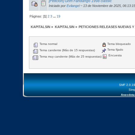
[Petición] Grim Fandango 1998 classic
Iniciado por
Evilangel
~ 13 de Noviembre de 2025, 06:13:1
Páginas: [
1
]
2
3
...
19
KAPITALSIN
»
KAPITALSIN
»
PETICIONES RELEASES NUEVAS Y
Tema normal
Tema bloqueado
Tema fijado
Tema candente (Más de 15 respuestas)
Encuesta
Tema muy candente (Más de 25 respuestas)
SMF 2.0.1
Simp
Anecdota