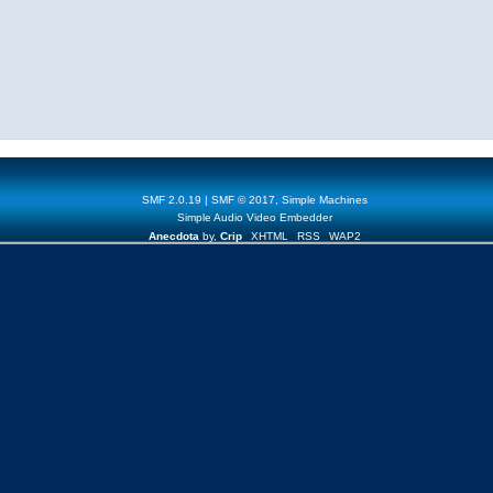
SMF 2.0.19
|
SMF © 2017
,
Simple Machines
Simple Audio Video Embedder
Anecdota
by,
Crip
XHTML
RSS
WAP2