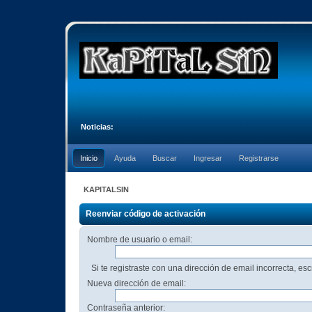
Noticias:
Inicio
Ayuda
Buscar
Ingresar
Registrarse
KAPITALSIN
Reenviar código de activación
Nombre de usuario o email:
Si te registraste con una dirección de email incorrecta, es
Nueva dirección de email:
Contraseña anterior: