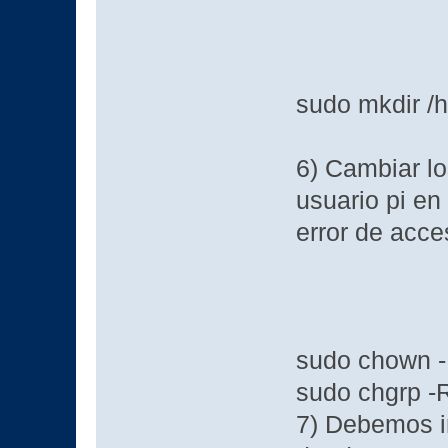
sudo mkdir /h
6) Cambiar lo
usuario pi en 
error de acce
sudo chown -R
sudo chgrp -R
7) Debemos i