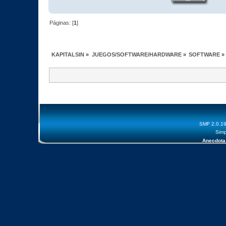
Páginas: [
1
]
KAPITALSIN
»
JUEGOS/SOFTWARE/HARDWARE
»
SOFTWARE
»
SMF 2.0.1
Simp
Anecdota