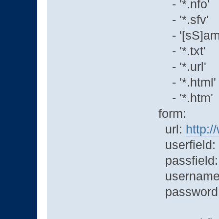
- '*.nfo'
- '*.sfv'
- '[sS]amp
- '*.txt'
- '*.url'
- '*.html'
- '*.htm'
form:
url:
http:
userfield:
passfield: 
username:
password: