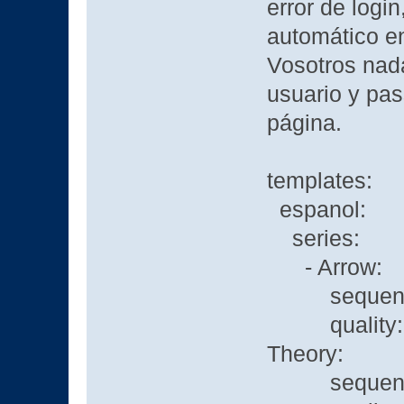
error de logi
automático en
Vosotros nad
usuario y pa
página.
templates:
espanol:
series:
- Arrow:
sequence_r
quality: <
Theory:
sequence_r