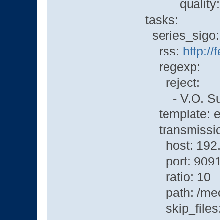
quality: 
tasks:
series_sigo:
rss:
http:/
regexp:
reject:
- V.O. Subt
template: e
transmissio
host: 192.
port: 909
ratio: 10
path: /media
skip_files