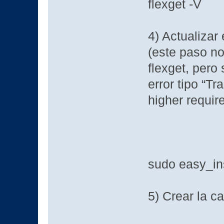
flexget -V
4) Actualizar
(este paso no
flexget, pero 
error tipo “T
higher requir
sudo easy_ins
5) Crear la ca