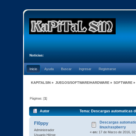
Noticias:
Inicio
Ayuda
Buscar
Ingresar
Registrarse
KAPITALSIN
»
JUEGOS/SOFTWARE/HARDWARE
»
SOFTWARE
»
Páginas: [
1
]
Autor
Tema: Descargas automaticas de 
Descargas automatic
Fl0ppy
linux/raspberry
Administrador
«
en:
17 de Marzo de 2016, 02
Usuario Héroe