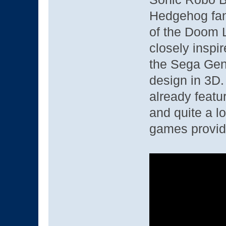
Hedgehog fan
of the Doom 
closely inspi
the Sega Gene
design in 3D.
already featu
and quite a lo
games provid