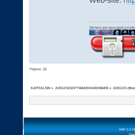
Web-site:
htt
Siempre que pasa igual sucede
Páginas: [
1
]
KAPITALSIN
»
JUEGOS/SOFTWARE/HARDWARE
»
JUEGOS
(Mod
SMF 2.0.1
Simp