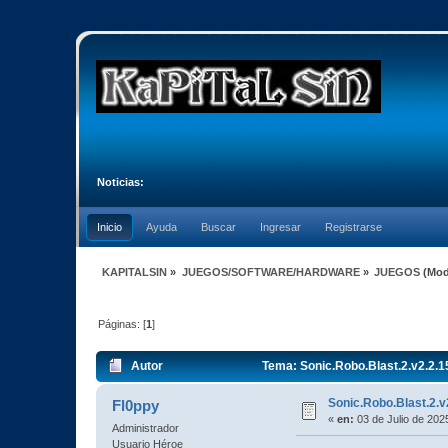
Noticias:
Inicio
Ayuda
Buscar
Ingresar
Registrarse
KAPITALSIN
»
JUEGOS/SOFTWARE/HARDWARE
»
JUEGOS
(Mod
Páginas: [
1
]
Autor
Tema: Sonic.Robo.Blast.2.v2.2.1
Sonic.Robo.Blast.2.v
Fl0ppy
«
en:
03 de Julio de 202
Administrador
Usuario Héroe