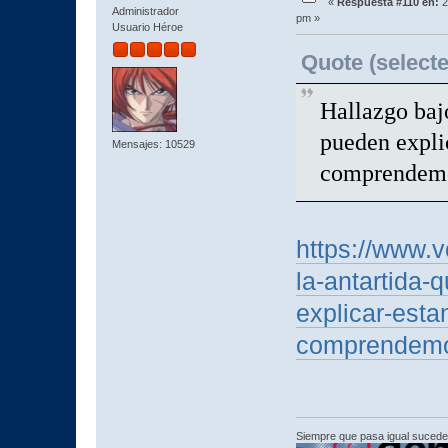
«
Respuesta #110 en:
2
Administrador
pm »
Usuario Héroe
Quote (selecte
Hallazgo bajo
pueden expli
Mensajes: 10529
comprendem
https://www.v
la-antartida-
explicar-est
comprendemo
Siempre que pasa igual sucede