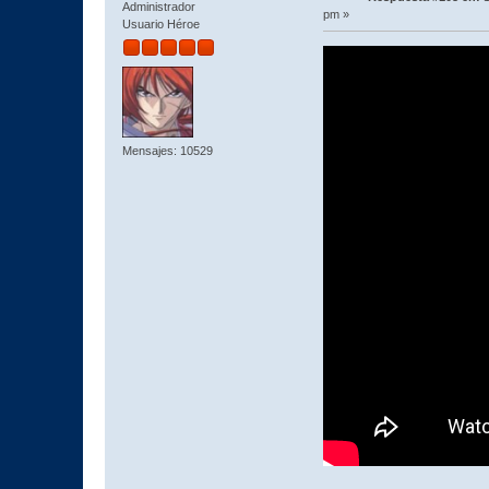
Administrador
pm »
Usuario Héroe
Mensajes: 10529