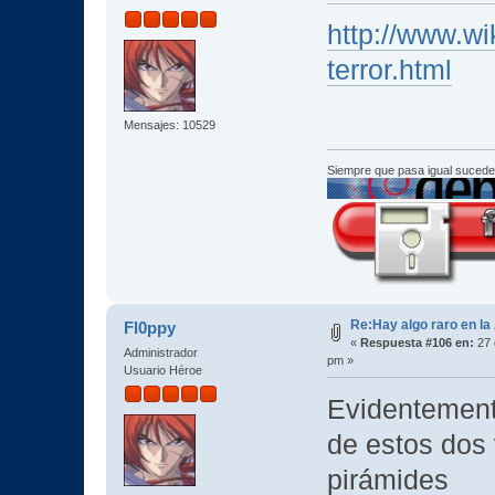
http://www.wi
terror.html
Mensajes: 10529
Siempre que pasa igual sucede
Re:Hay algo raro en la
Fl0ppy
«
Respuesta #106 en:
27 
Administrador
pm »
Usuario Héroe
Evidentement
de estos dos 
pirámides