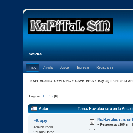
Noticias:
Inicio
Ayuda
Buscar
Ingresar
Registrarse
KAPITALSIN
»
OFFTOPIC
»
CAFETERIA
»
Hay algo raro en la An
Páginas:
1
...
6
7
[
8
]
Autor
Tema: Hay algo raro en la Antár
Re:Hay algo raro en l
Fl0ppy
«
Respuesta #105 en:
2
Administrador
am »
Usuario Héroe