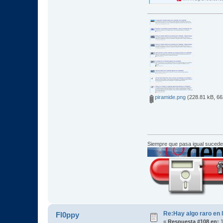
piramide.png
(228.81 kB, 66
Siempre que pasa igual sucede
Re:Hay algo raro en l
Fl0ppy
«
Respuesta #108 en:
1