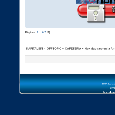
Páginas:
1
...
6
7
[
8
]
KAPITALSIN
»
OFFTOPIC
»
CAFETERIA
»
Hay algo raro en la An
SMF 2.0.1
Simp
Anecdota