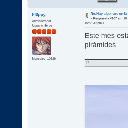
Re:Hay algo raro en la
Fl0ppy
«
Respuesta #107 en:
18 
Administrador
10:56:39 pm »
Usuario Héroe
Este mes está
pirámides
Mensajes: 10529