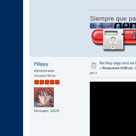
Siempre que pa
Re:Hay algo raro en l
Fl0ppy
«
Respuesta #109 en:
2
Administrador
pm »
Usuario Héroe
Mensajes: 10529