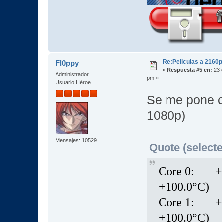
Re:Peliculas a 2160p
Fl0ppy
«
Respuesta #5 en:
23 
Administrador
pm »
Usuario Héroe
Se me pone c
1080p)
Mensajes: 10529
Quote (selecte
Core 0: +84
+100.0°C)
Core 1: +83
+100.0°C)