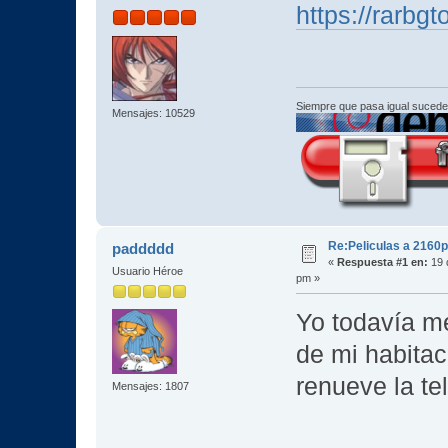
https://rarbg
Siempre que pasa igual sucede
Mensajes: 10529
Re:Peliculas a 2160p
paddddd
«
Respuesta #1 en:
19 
Usuario Héroe
pm »
Yo todavía me
de mi habitac
renueve la tel
Mensajes: 1807