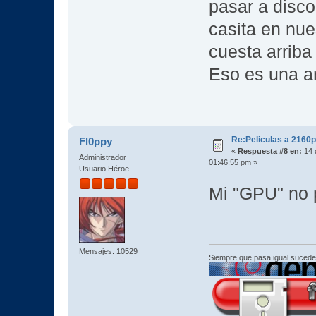
pasar a disco
casita en nue
cuesta arriba
Eso es una a
Re:Peliculas a 2160p
Fl0ppy
«
Respuesta #8 en:
14 
Administrador
01:46:55 pm »
Usuario Héroe
Mi "GPU" no 
Mensajes: 10529
Siempre que pasa igual sucede