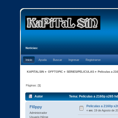
Noticias:
Inicio
Ayuda
Buscar
Ingresar
Registrarse
KAPITALSIN
»
OFFTOPIC
»
SERIES/PELICULAS
»
Peliculas a 21
Páginas: [
1
]
Autor
Tema: Peliculas a 2160p x265 hd
Peliculas a 2160p x2
Fl0ppy
«
en:
19 de Agosto de 2
Administrador
Usuario Héroe