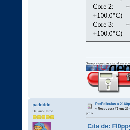
Core 2: +81
+100.0°C)
Core 3: +80
+100.0°C)
Siempre que pasa igual sucede
Re:Peliculas a 2160p
paddddd
«
Respuesta #6 en:
23 
Usuario Héroe
pm »
Cita de: Fl0pp