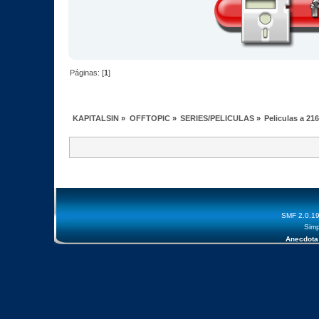
Páginas: [
1
]
KAPITALSIN
»
OFFTOPIC
»
SERIES/PELICULAS
»
Peliculas a 21
SMF 2.0.1
Simp
Anecdota