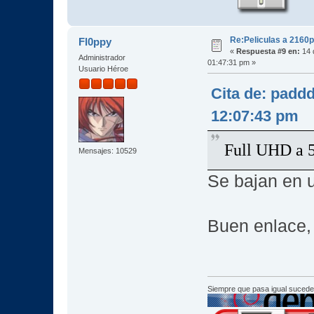
Re:Peliculas a 2160p
Fl0ppy
«
Respuesta #9 en:
14 
Administrador
01:47:31 pm »
Usuario Héroe
Cita de: padd
12:07:43 pm
Full UHD a 5
Mensajes: 10529
Se bajan en 
Buen enlace,
Siempre que pasa igual sucede