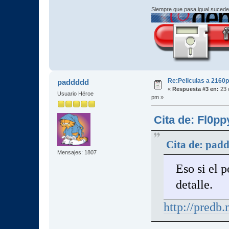
Siempre que pasa igual sucede
Re:Peliculas a 2160p
paddddd
«
Respuesta #3 en:
23 
Usuario Héroe
pm »
Cita de: Fl0pp
Cita de: pad
Mensajes: 1807
Eso si el 
detalle.
http://predb