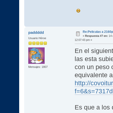
Re:Peliculas a 2160p
paddddd
«
Respuesta #7 en:
14 
Usuario Héroe
12:07:43 pm »
En el siguien
las esta sub
con un peso 
Mensajes: 1807
equivalente a
http://covoit
f=6&s=7317d
Es que a los 