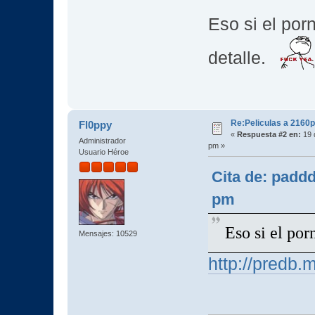
Eso si el por
detalle.
Re:Peliculas a 2160p
Fl0ppy
«
Respuesta #2 en:
19 
Administrador
pm »
Usuario Héroe
Cita de: padd
pm
Eso si el por
Mensajes: 10529
http://predb.