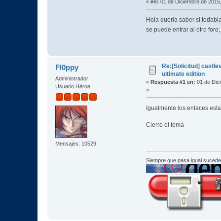
«
en:
01 de Diciembre de 2015,
Hola queria saber si todabi
se puede entrar al otro for
Re:[Solicitud] castle
Fl0ppy
ultimate edition
Administrador
«
Respuesta #1 en:
01 de Dic
Usuario Héroe
»
Igualmente los enlaces est
Cierro el tema
Mensajes: 10529
Siempre que pasa igual sucede