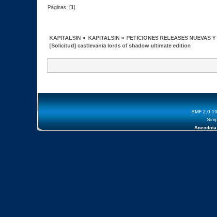
Páginas: [
1
]
KAPITALSIN
»
KAPITALSIN
»
PETICIONES RELEASES NUEVAS Y
[Solicitud] castlevania lords of shadow ultimate edition
SMF 2.0.1
Simp
Anecdota