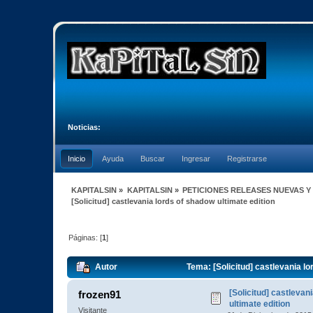
Noticias:
Inicio
Ayuda
Buscar
Ingresar
Registrarse
KAPITALSIN
»
KAPITALSIN
»
PETICIONES RELEASES NUEVAS Y
[Solicitud] castlevania lords of shadow ultimate edition
Páginas: [
1
]
Autor
Tema: [Solicitud] castlevania lo
[Solicitud] castlevan
frozen91
ultimate edition
Visitante