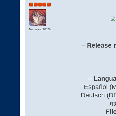
Mensajes: 10529
–
Release 
–
Langua
Español (MX),
Deutsch (DE
я
–
Fil