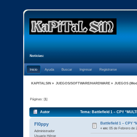
Noticias:
Inicio
Ayuda
Buscar
Ingresar
Registrarse
KAPITALSIN
»
JUEGOS/SOFTWARE/HARDWARE
»
JUEGOS
(Mod
Páginas: [
1
]
Autor
Tema: Battlefield 1 – CPY *MULTI
Battlefield 1 – CPY *
Fl0ppy
«
en:
05 de Febrero de 
Administrador
Usuario Héroe