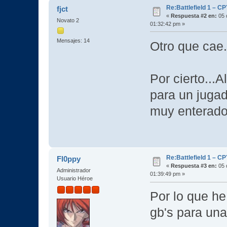
Re:Battlefield 1 – C
fjct
«
Respuesta #2 en:
05 
Novato 2
01:32:42 pm »
Mensajes: 14
Otro que ca
Por cierto..
para un jugad
muy enterado
Re:Battlefield 1 – C
Fl0ppy
«
Respuesta #3 en:
05 
Administrador
01:39:49 pm »
Usuario Héroe
Por lo que he
gb's para una