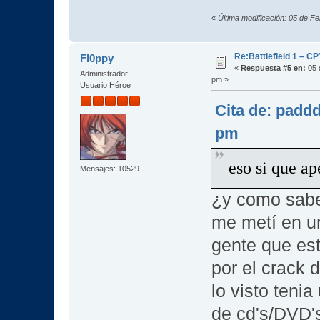
«
Última modificación: 05 de F
Re:Battlefield 1 – C
Fl0ppy
«
Respuesta #5 en:
05 
Administrador
pm »
Usuario Héroe
Cita de: paddd
pm
eso si que 
Mensajes: 10529
¿y como sabe
me metí en un
gente que es
por el crack 
lo visto teni
de cd's/DVD's