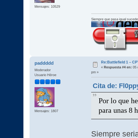
Mensajes: 10529
Siempre que pasa igual sucede
Re:Battlefield 1 – C
paddddd
«
Respuesta #4 en:
05 
Moderador
pm »
Usuario Héroe
Cita de: Fl0pp
Por lo que he
para unas 8 
Mensajes: 1807
Siempre seri