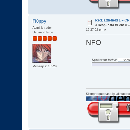
Re:Battlefield 1 – C
Fl0ppy
«
Respuesta #1 en:
05 
Administrador
12:37:02 pm »
Usuario Héroe
NFO
Spoiler
for
Hiden
:
Mensajes: 10529
Siempre que pasa igual sucede