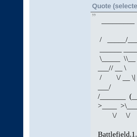
Quote (selecte
____
/ _____/___
______ ___
\_____ \\__ 
___// __ \
/ \/ __ \| | 
___/
/_______ (_
>____ >\__
\/ \/ 
Battlefield