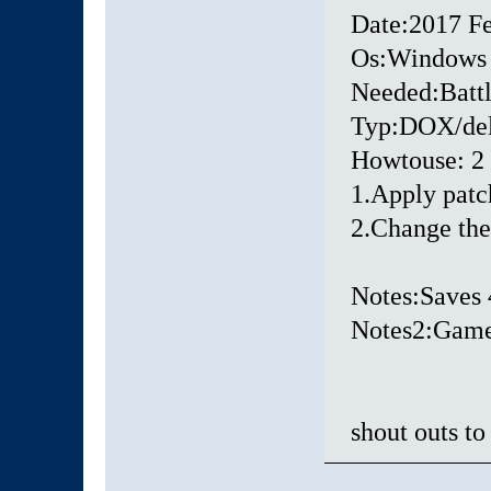
Date:2017 F
Os:Windows
Needed:Batt
Typ:DOX/del
Howtouse: 2
1.Apply patch
2.Change the 
Notes:Saves 4
Notes2:Game s
shout o