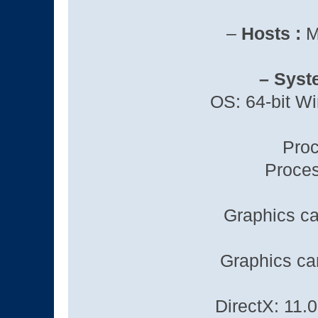
–
Hosts :
M
– Syst
OS: 64-bit W
Proc
Process
Graphics c
Graphics ca
DirectX: 11.0