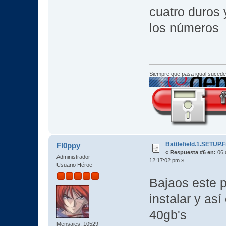
cuatro duros 
los números
Siempre que pasa igual sucede
Battlefield.1.SETUP
Fl0ppy
«
Respuesta #6 en:
06 
Administrador
12:17:02 pm »
Usuario Héroe
Bajaos este p
instalar y así
40gb's
Mensajes: 10529