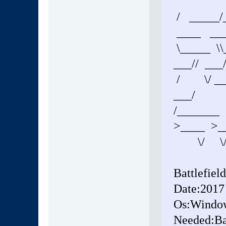
/ _____/_
____ ___
\_____ \\_
___// ___/
/ \/ __ \|
___/
/_______ 
>____ >_
\/ \/
Battlefie
Date:2017
Os:Windo
Needed:Ba