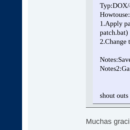
Typ:DOX/d
Howtouse:
1.Apply pa
patch.bat)
2.Change th
Notes:Saves
Notes2:Game
shout 
Muchas gracia