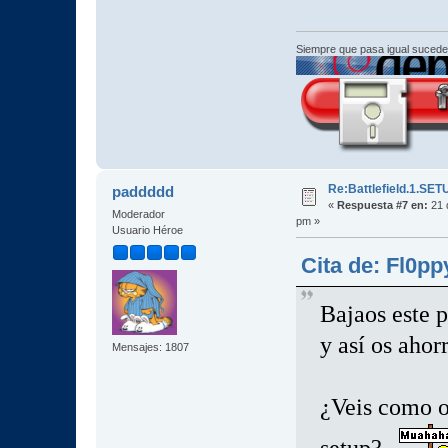
Siempre que pasa igual sucede
Re:Battlefield.1.S
paddddd
«
Respuesta #7 en:
21 
Moderador
pm »
Usuario Héroe
Cita de: Fl0pp
Bajaos este p
y así os ahor
Mensajes: 1807
¿Veis como o
setup?