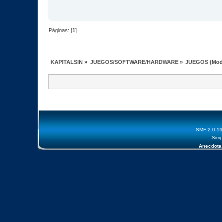
Páginas: [
1
]
KAPITALSIN
»
JUEGOS/SOFTWARE/HARDWARE
»
JUEGOS
(Mod
SMF 2.0.1
Simp
Anecdota