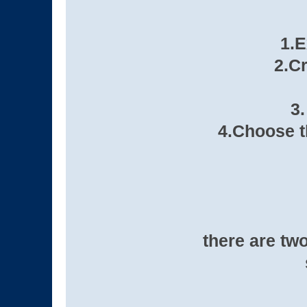
1.E
2.C
3
4.Choose t
there are two