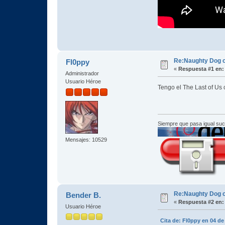
Re:Naughty Dog 
Fl0ppy
«
Respuesta #1 en:
Administrador
Usuario Héroe
Tengo el The Last of Us 
Siempre que pasa igual su
Mensajes: 10529
Re:Naughty Dog 
Bender B.
«
Respuesta #2 en:
Usuario Héroe
Cita de: Fl0ppy en 04 d