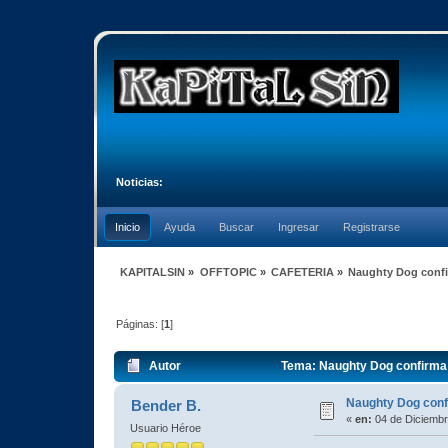
Noticias:
Inicio
Ayuda
Buscar
Ingresar
Registrarse
KAPITALSIN
»
OFFTOPIC
»
CAFETERIA
»
Naughty Dog conf
Páginas: [
1
]
Autor
Tema: Naughty Dog confirma
Naughty Dog con
Bender B.
«
en:
04 de Diciembr
Usuario Héroe