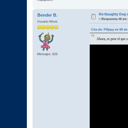
Re:Naughty Dog 
Bender B.
«
Respuesta #6 en:
Usuario Héroe
Cita de: Fl0ppy en 05 de
Ahora, es peor el que s
Mensajes: 629