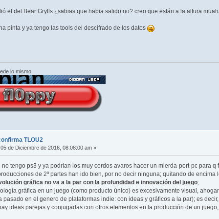
lió el del Bear Grylls ¿sabias que habia salido no? creo que están a la altura muah
 pinta y ya tengo las tools del descifrado de los datos
cede lo mismo
confirma TLOU2
05 de Diciembre de 2016, 08:08:00 am »
 no tengo ps3 y ya podrían los muy cerdos avaros hacer un mierda-port-pc para q f
oducciones de 2º partes han ido bien, por no decir ninguna; quitando de encima l
volución gráfica no va a la par con la profundidad e innovación del juego
;
ología gráfica en un juego (como producto único) es excesivamente visual, ahogan
pasado en el genero de plataformas indie: con ideas y gráficos a la par); es decir, e
ay ideas parejas y conjugadas con otros elementos en la producción de un juego, 