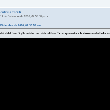
confirma TLOU2
14 de Diciembre de 2016, 07:36:00 pm »
 Diciembre de 2016, 07:36:59 am
alió el del Bear Grylls ¿sabias que habia salido no?
creo que están a la altura
muahahhaha /evi