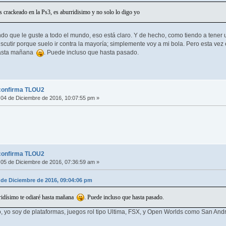
 crackeado en la Ps3, es aburridisimo y no solo lo digo yo
o que le guste a todo el mundo, eso está claro. Y de hecho, como tiendo a tener 
iscutir porque suelo ir contra la mayoría; simplemente voy a mi bola. Pero esta vez
 hasta mañana
. Puede incluso que hasta pasado.
confirma TLOU2
04 de Diciembre de 2016, 10:07:55 pm »
confirma TLOU2
05 de Diciembre de 2016, 07:36:59 am »
 de Diciembre de 2016, 09:04:06 pm
rridísimo te odiaré hasta mañana
. Puede incluso que hasta pasado.
yo soy de plataformas, juegos rol tipo Ultima, FSX, y Open Worlds como San Andr