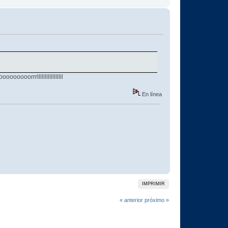
ooorrrlllllllllllllllll
En línea
IMPRIMIR
« anterior
próximo »