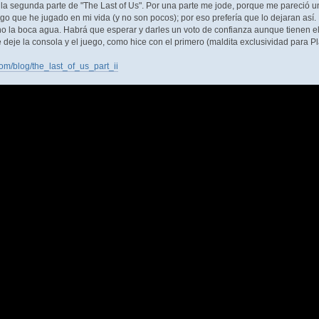
la segunda parte de "The Last of Us". Por una parte me jode, porque me pareció un
go que he jugado en mi vida (y no son pocos); por eso prefería que lo dejaran así. P
cho la boca agua. Habrá que esperar y darles un voto de confianza aunque tienen el
deje la consola y el juego, como hice con el primero (maldita exclusividad para Pl
om/blog/the_last_of_us_part_ii