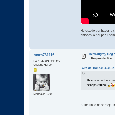
He estado por hacer la c
enlaces, o por pedir se
Re:Naughty Dog 
marc731116
«
Respuesta #7 en:
KaPiTaL SiN miembro
Usuario Héroe
Cita de: Bender B. en 14
He estado por hacer la 
semejante truño,
Mensajes: 630
Aplicaria lo de semejan