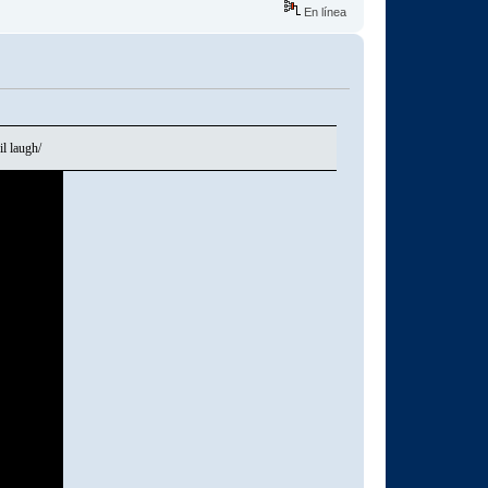
En línea
l laugh/