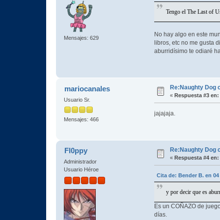
Tengo el The Last of Us
No hay algo en este mund
Mensajes: 629
libros, etc no me gusta d
aburridísimo te odiaré
Re:Naughty Dog 
mariocanales
«
Respuesta #3 en:
Usuario Sr.
jajajaja.
Mensajes: 466
Re:Naughty Dog 
Fl0ppy
«
Respuesta #4 en:
Administrador
Usuario Héroe
Cita de: Bender B. en 04
y por decir que es abu
Es un COÑAZO de juego, 
días.