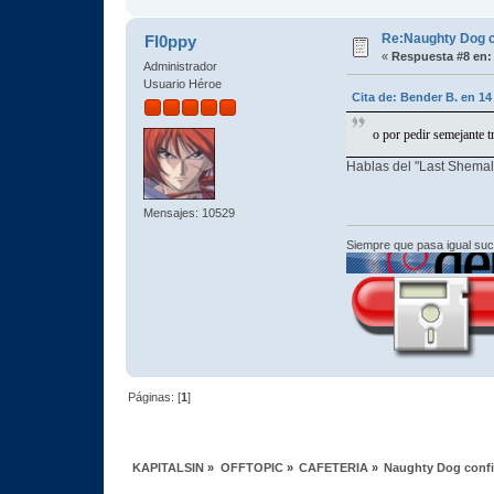
Re:Naughty Dog 
Fl0ppy
«
Respuesta #8 en:
Administrador
Usuario Héroe
Cita de: Bender B. en 14
o por pedir semejante t
Hablas del "Last Shemale
Mensajes: 10529
Siempre que pasa igual su
Páginas: [
1
]
KAPITALSIN
»
OFFTOPIC
»
CAFETERIA
»
Naughty Dog conf