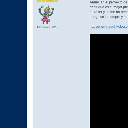
Anuncian el proyecto de 
decir que es el mejor jue
el trailer y se me ha he
amigo se le compre y me 
http://www.naughtydog.c
Mensajes: 629