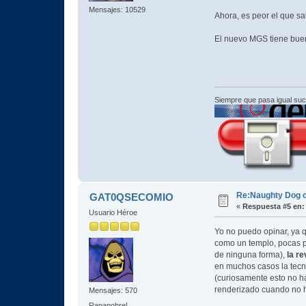
Mensajes: 10529
Ahora, es peor el que sa
El nuevo MGS tiene buena
Siempre que pasa igual su
Re:Naughty Dog 
GAT0QSECOMIO
«
Respuesta #5 en:
Usuario Héroe
Yo no puedo opinar, ya q
como un templo, pocas pr
de ninguna forma),
la re
en muchos casos la tecn
(curiosamente esto no ha 
renderizado cuando no h
Mensajes: 570
Rapapobre!