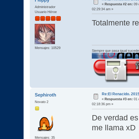
«
Respuesta #2 en:
09 
Administrador
02:29:34 am »
Usuario Héroe
Totalmente 
Mensajes: 10529
Siempre que pasa igual sucede
Re:El Renacido. 201
Sephiroth
«
Respuesta #3 en:
01 
Novato 2
02:18:36 pm »
De verdad es 
me llama xD
Mensajes: 35