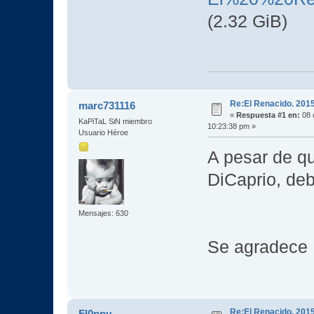
(2.32 GiB)
Re:El Renacido. 201
marc731116
«
Respuesta #1 en:
08 
KaPiTaL SiN miembro
10:23:38 pm »
Usuario Héroe
A pesar de q
DiCaprio, deb
Mensajes: 630
Se agradec
Re:El Renacido. 201
Fl0ppy