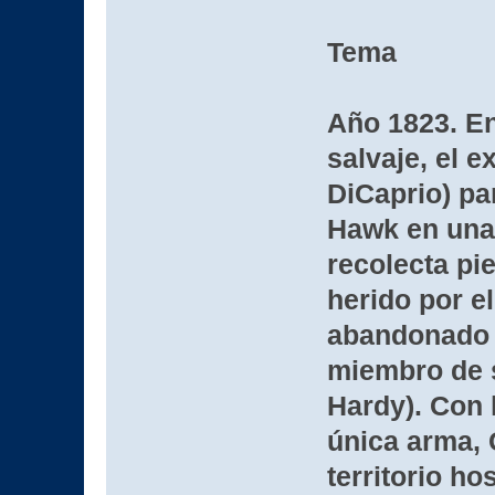
Tema
Año 1823. En
salvaje, el 
DiCaprio) par
Hawk en una
recolecta pi
herido por e
abandonado a
miembro de s
Hardy). Con 
única arma, 
territorio hos