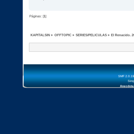
Páginas: [
1
]
KAPITALSIN
»
OFFTOPIC
»
SERIES/PELICULAS
»
El Renacido. 
SMF 2.0.1
Simp
Anecdota