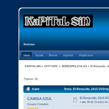
Noticias:
Inicio
Ayuda
Buscar
Ingresar
Registrarse
KAPITALSIN
»
OFFTOPIC
»
SERIES/PELICULAS
»
El Renacido. 
Páginas: [
1
]
Autor
Tema: El Renacido. 2015 DVDrip
El Renacido. 2015 D
CAMISA AZUL
«
en:
08 de Octubre de 
Usuario Completo