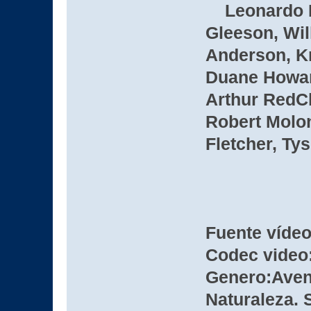
Leonardo Di
Gleeson, Wil
Anderson, Kr
Duane Howar
Arthur RedC
Robert Molo
Fletcher, Ty
Fuente víde
Codec video:
Genero:Avent
Naturaleza. 