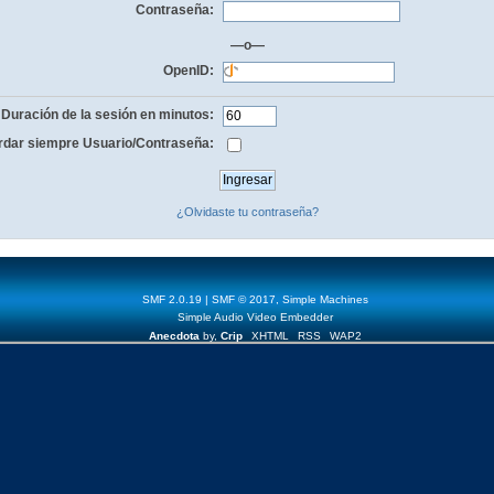
Contraseña:
—o—
OpenID:
Duración de la sesión en minutos:
dar siempre Usuario/Contraseña:
¿Olvidaste tu contraseña?
SMF 2.0.19
|
SMF © 2017
,
Simple Machines
Simple Audio Video Embedder
Anecdota
by,
Crip
XHTML
RSS
WAP2