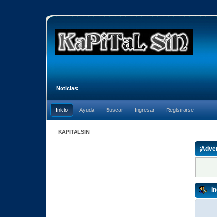
Noticias:
Inicio
Ayuda
Buscar
Ingresar
Registrarse
KAPITALSIN
¡Adver
In