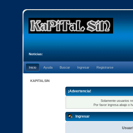
Noticias:
Inicio
Ayuda
Buscar
Ingresar
Registrarse
KAPITALSIN
¡Advertencia!
Solamente usuarios re
Por favor ingresa abajo o h
Ingresar
Usuari