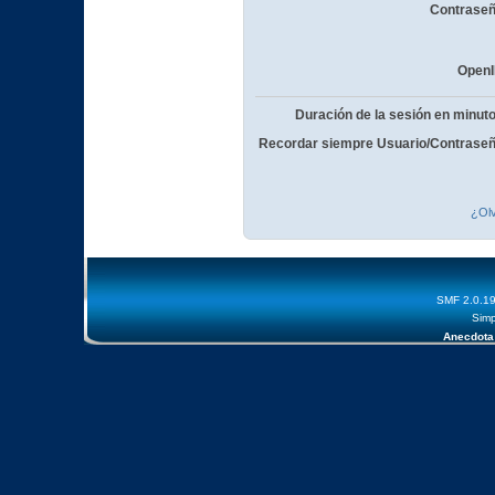
Contraseñ
OpenI
Duración de la sesión en minut
Recordar siempre Usuario/Contraseñ
¿Olv
SMF 2.0.1
Simp
Anecdota