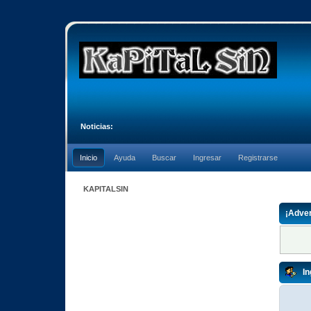
Noticias:
Inicio
Ayuda
Buscar
Ingresar
Registrarse
KAPITALSIN
¡Adver
In