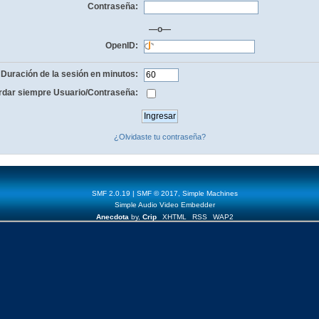
Contraseña:
—o—
OpenID:
Duración de la sesión en minutos:
dar siempre Usuario/Contraseña:
¿Olvidaste tu contraseña?
SMF 2.0.19
|
SMF © 2017
,
Simple Machines
Simple Audio Video Embedder
Anecdota
by,
Crip
XHTML
RSS
WAP2