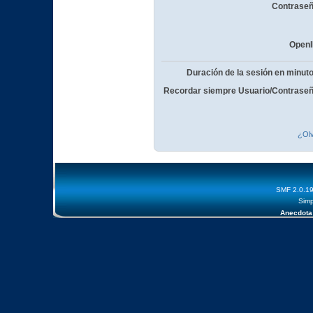
Contraseñ
OpenI
Duración de la sesión en minut
Recordar siempre Usuario/Contraseñ
¿Olv
SMF 2.0.1
Simp
Anecdota