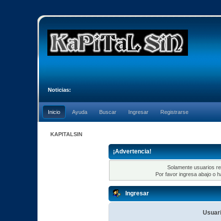
Noticias:
Inicio
Ayuda
Buscar
Ingresar
Registrarse
KAPITALSIN
¡Advertencia!
Solamente usuarios re
Por favor ingresa abajo o h
Ingresar
Usuari