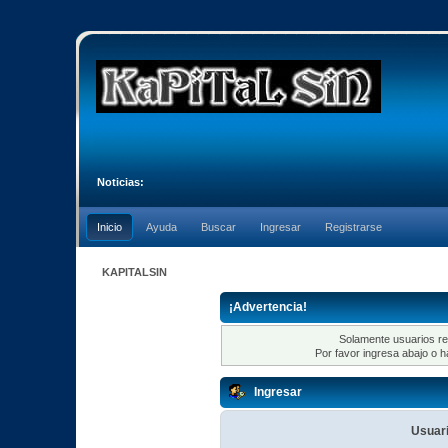
Noticias:
Inicio
Ayuda
Buscar
Ingresar
Registrarse
KAPITALSIN
¡Advertencia!
Solamente usuarios re
Por favor ingresa abajo o h
Ingresar
Usuari