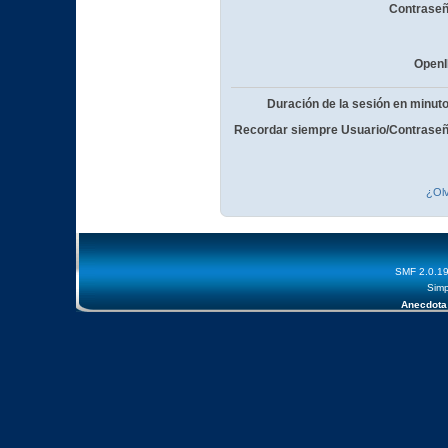
Contraseñ
OpenI
Duración de la sesión en minut
Recordar siempre Usuario/Contraseñ
¿Olv
SMF 2.0.1
Simp
Anecdota