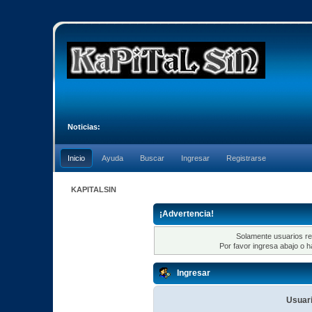
Noticias:
Inicio
Ayuda
Buscar
Ingresar
Registrarse
KAPITALSIN
¡Advertencia!
Solamente usuarios re
Por favor ingresa abajo o h
Ingresar
Usuari