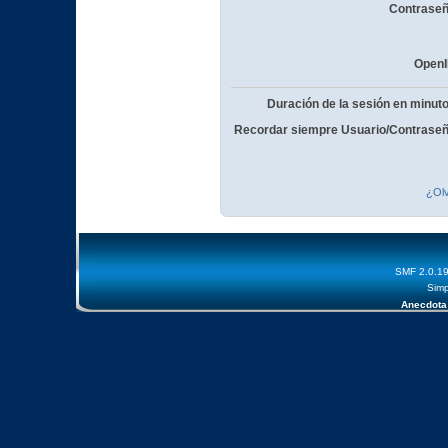
Contraseñ
OpenI
Duración de la sesión en minut
Recordar siempre Usuario/Contraseñ
¿Olv
SMF 2.0.1
Simp
Anecdota