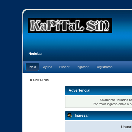
Noticias:
Inicio
Ayuda
Buscar
Ingresar
Registrarse
KAPITALSIN
¡Advertencia!
Solamente usuarios re
Por favor ingresa abajo o h
Ingresar
Usuari