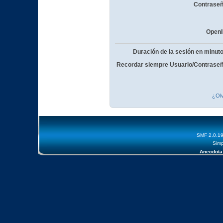
Contraseñ
OpenI
Duración de la sesión en minut
Recordar siempre Usuario/Contraseñ
¿Olv
SMF 2.0.1
Simp
Anecdota