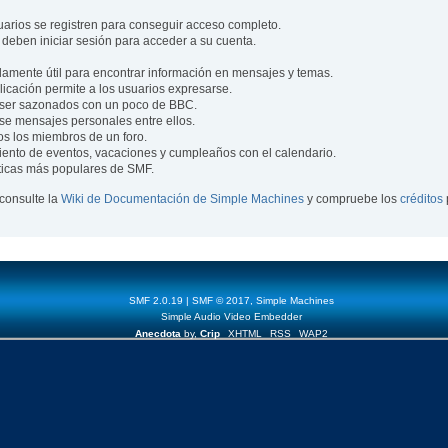
uarios se registren para conseguir acceso completo.
 deben iniciar sesión para acceder a su cuenta.
mente útil para encontrar información en mensajes y temas.
blicación permite a los usuarios expresarse.
ser sazonados con un poco de BBC.
se mensajes personales entre ellos.
os los miembros de un foro.
ento de eventos, vacaciones y cumpleaños con el calendario.
ísticas más populares de SMF.
consulte la
Wiki de Documentación de Simple Machines
y compruebe los
créditos
SMF 2.0.19
|
SMF © 2017
,
Simple Machines
Simple Audio Video Embedder
Anecdota
by,
Crip
XHTML
RSS
WAP2