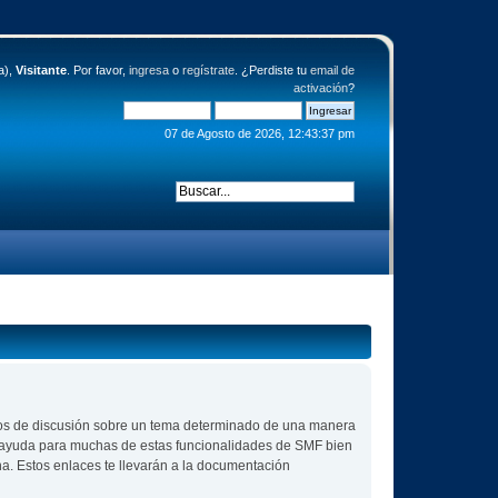
a),
Visitante
. Por favor,
ingresa
o
regístrate
. ¿Perdiste tu
email de
activación
?
07 de Agosto de 2026, 12:43:37 pm
 hilos de discusión sobre un tema determinado de una manera
r ayuda para muchas de estas funcionalidades de SMF bien
na. Estos enlaces te llevarán a la documentación