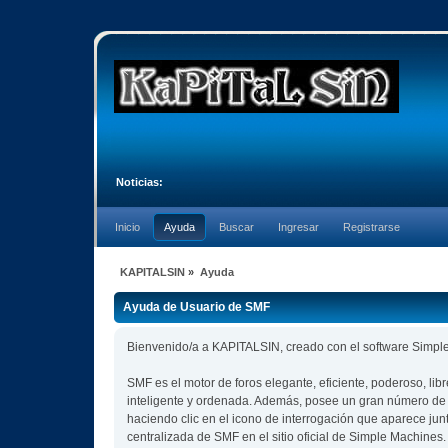
Noticias:
Inicio
Ayuda
Buscar
Ingresar
Registrarse
KAPITALSIN
»
Ayuda
Ayuda de Usuario de SMF
Bienvenido/a a KAPITALSIN, creado con el software Simp
SMF es el motor de foros elegante, eficiente, poderoso, lib
inteligente y ordenada. Además, posee un gran número de 
haciendo clic en el icono de interrogación que aparece jun
centralizada de SMF en el sitio oficial de Simple Machines.