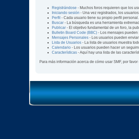
Registrándose
- Muchos foros requieren que los us
Iniciando sesión
- Una vez registrados, los usuarios
Perfil
- Cada usuario tiene su propio perfil personal.
Buscar
- La búsqueda es una herramienta extremada
Publicar
- El objetivo fundamental de un foro, la pu
Bulletin Board Code (BBC)
- Los mensajes pueden 
Mensajes Personales
- Los usuarios pueden enviar
Lista de Usuarios
- La lista de usuarios muestra tod
Calendario
- Los usuarios pueden hacer un seguimi
Características
- Aquí hay una lista de las caracter
Para más información acerca de cómo usar SMF, por favor 