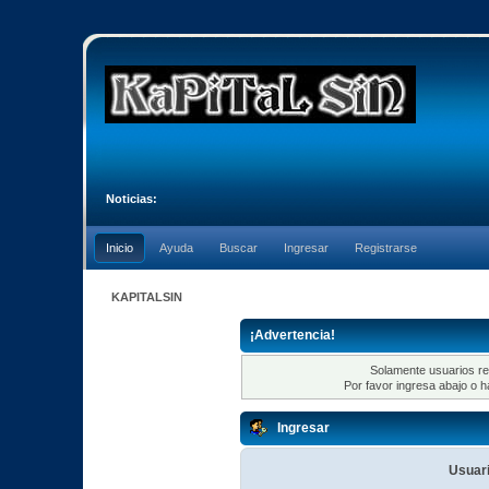
Noticias:
Inicio
Ayuda
Buscar
Ingresar
Registrarse
KAPITALSIN
¡Advertencia!
Solamente usuarios re
Por favor ingresa abajo o h
Ingresar
Usuari