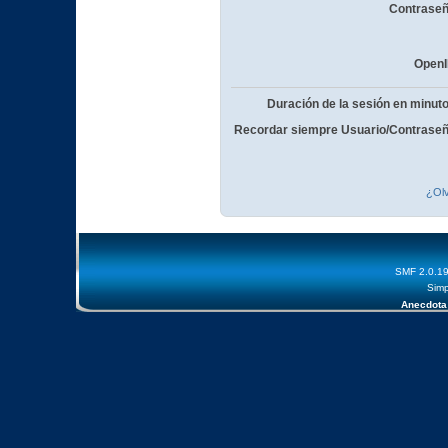
Contraseñ
OpenI
Duración de la sesión en minut
Recordar siempre Usuario/Contraseñ
¿Olv
SMF 2.0.1
Simp
Anecdota