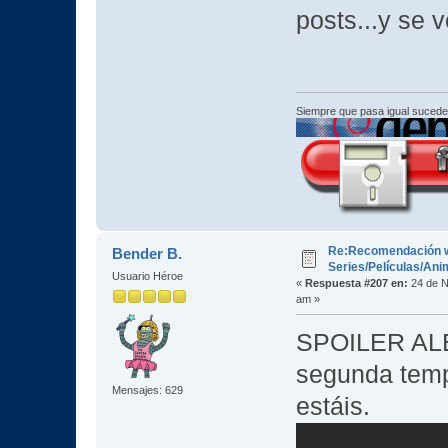
posts...y se 
Siempre que pasa igual sucede
Re:Recomendación 
Bender B.
Series/Películas/An
Usuario Héroe
«
Respuesta #207 en:
24 de N
am »
SPOILER ALER
segunda temp
Mensajes: 629
estáis.