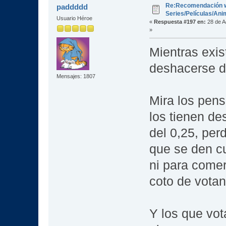
Re:Recomendación 
paddddd
Series/Películas/An
Usuario Héroe
«
Respuesta #197 en:
28 de A
»
Mientras exis
deshacerse de
Mensajes: 1807
Mira los pens
los tienen d
del 0,25, per
que se den cu
ni para comer
coto de votan
Y los que vot