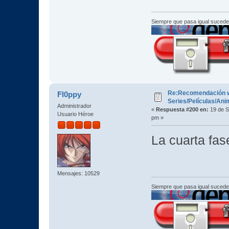
Siempre que pasa igual sucede
Re:Recomendación 
Fl0ppy
Series/Películas/An
Administrador
«
Respuesta #200 en:
19 de S
Usuario Héroe
pm »
La cuarta fa
Mensajes: 10529
Siempre que pasa igual sucede