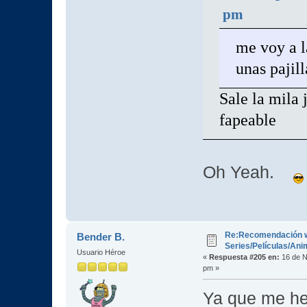
pm
me voy a l
unas pajill
Sale la mila 
fapeable
Oh Yeah.
Re:Recomendación 
Bender B.
Series/Películas/An
Usuario Héroe
«
Respuesta #205 en:
16 de N
pm »
Ya que me he