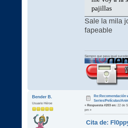
pajillas
Sale la mila 
fapeable
Siempre que pasa igual sucede
Re:Recomendación 
Bender B.
Series/Películas/An
Usuario Héroe
«
Respuesta #203 en:
22 de S
pm »
Cita de: Fl0pp