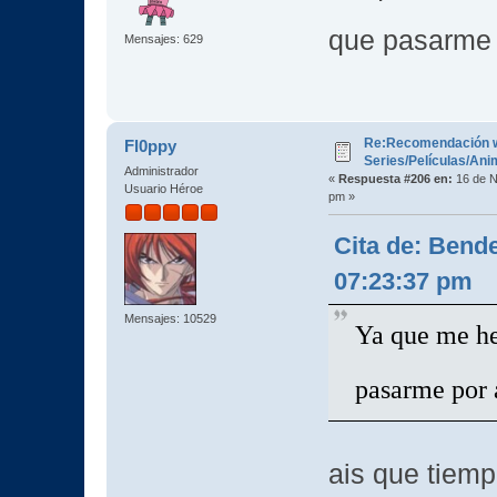
que pasarme 
Mensajes: 629
Re:Recomendación 
Fl0ppy
Series/Películas/An
Administrador
«
Respuesta #206 en:
16 de N
Usuario Héroe
pm »
Cita de: Bend
07:23:37 pm
Mensajes: 10529
Ya que me he
pasarme por 
ais que tiemp