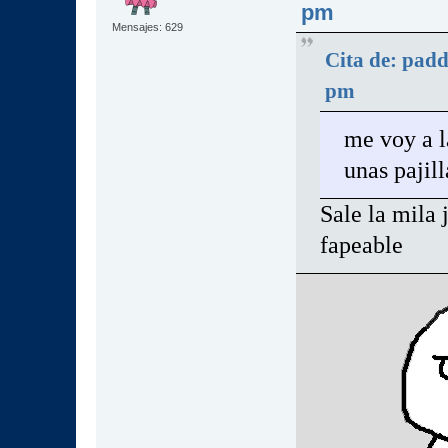
pm
Mensajes: 629
Cita de: padd
pm
me voy a l
unas pajill
Sale la mila 
fapeable