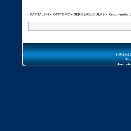
KAPITALSIN
»
OFFTOPIC
»
SERIES/PELICULAS
»
Recomendación
SMF 2.0.1
Simp
Anecdota