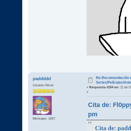
Re:Recomendación 
paddddd
Series/Películas/An
Usuario Héroe
«
Respuesta #204 en:
11 de O
»
Cita de: Fl0pp
pm
Mensajes: 1807
Cita de: padd