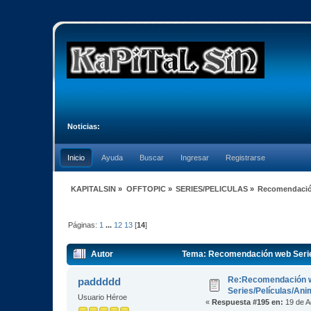
Noticias:
Inicio
Ayuda
Buscar
Ingresar
Registrarse
KAPITALSIN
»
OFFTOPIC
»
SERIES/PELICULAS
»
Recomendación
Páginas:
1
...
12
13
[
14
]
Autor
Tema: Recomendación web Serie
Re:Recomendación 
paddddd
Series/Películas/An
Usuario Héroe
«
Respuesta #195 en:
19 de A