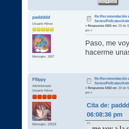
Re:Recomendación 
paddddd
Series/Películas/An
Usuario Héroe
«
Respuesta #201 en:
20 de S
pm »
Paso, me voy 
hacerme unas
Mensajes: 1807
Re:Recomendación 
Fl0ppy
Series/Películas/An
Administrador
«
Respuesta #202 en:
20 de S
Usuario Héroe
pm »
Cita de: padd
06:08:36 pm
Mensajes: 10529
me voy a la 