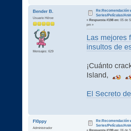
Re:Recomendación 
Bender B.
Series/Películas/An
Usuario Héroe
«
Respuesta #198 en:
05 de S
pm »
Las mejores f
insultos de e
Mensajes: 629
¡Cuánto crack
Island,
El Secreto de
Re:Recomendación 
Fl0ppy
Series/Películas/An
Administrador
«
Respuesta #199 en:
06 de S