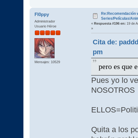
Re:Recomendación 
Fl0ppy
Series/Películas/An
Administrador
«
Respuesta #196 en:
19 de A
Usuario Héroe
»
Cita de: padd
pm
Mensajes: 10529
pero es que 
Pues yo lo v
NOSOTROS
ELLOS=Polit
Quita a los po