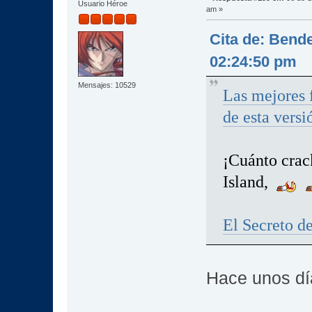
Usuario Héroe
am »
Cita de: Bend
02:24:50 pm
Mensajes: 10529
Las mejores f
de esta versi
¡Cuánto crac
Island,
El Secreto d
Hace unos día