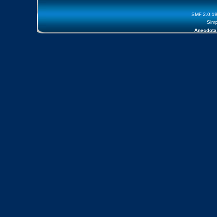
SMF 2.0.1
Simp
Anecdota