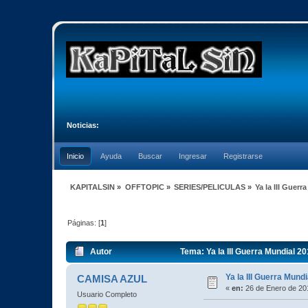
Noticias:
Inicio
Ayuda
Buscar
Ingresar
Registrarse
KAPITALSIN
»
OFFTOPIC
»
SERIES/PELICULAS
»
Ya la III Guer
Páginas: [
1
]
Autor
Tema: Ya la III Guerra Mundial 2
Ya la III Guerra Mund
CAMISA AZUL
«
en:
26 de Enero de 20
Usuario Completo