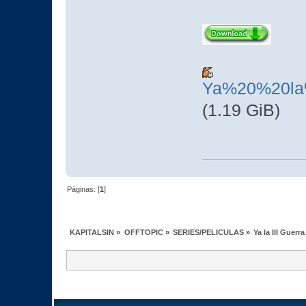
Ya%20%20la
(1.19 GiB)
Páginas: [
1
]
KAPITALSIN
»
OFFTOPIC
»
SERIES/PELICULAS
»
Ya la III Guer